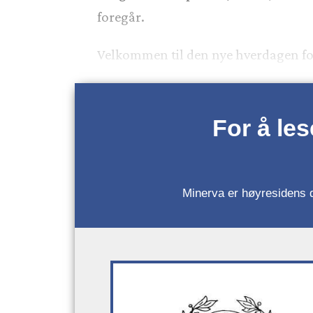
foregår.
Velkommen til den nye hverdagen f
For å le
Minerva er høyresidens da