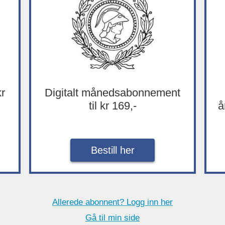
kr
Digitalt månedsabonnement
til kr 169,-
å
Bestill her
Allerede abonnent? Logg inn her
Gå til min side