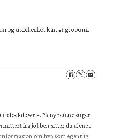
sjon og usikkerhet kan gi grobunn
ått i «lockdown». På nyhetene stiger
mittert fra jobben sitter du alene i
ter informasjon om hva som egentlig