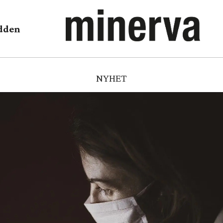
dden
NYHET