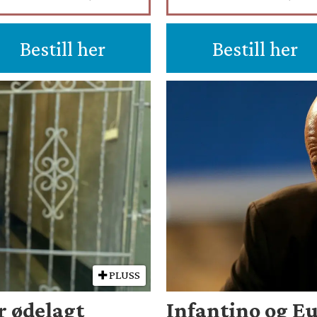
Bestill her
Bestill her
PLUSS
r ødelagt
Infantino og Eu