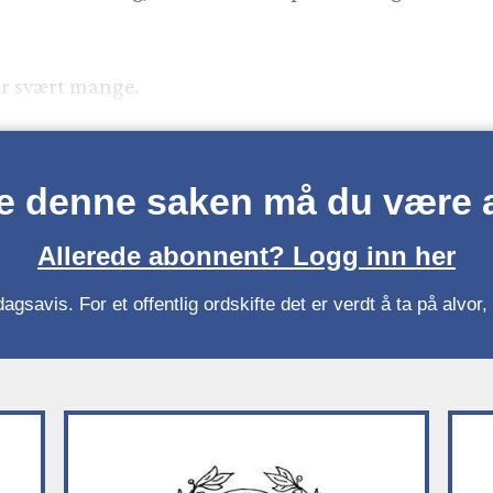
or svært mange.
se denne saken må du være
Allerede abonnent? Logg inn her
gsavis. For et offentlig ordskifte det er verdt å ta på alvo