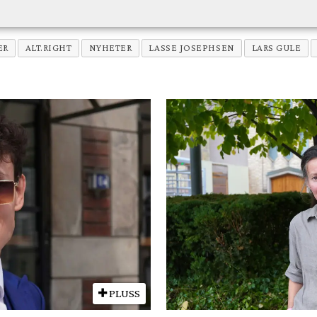
ER
ALT.RIGHT
NYHETER
LASSE JOSEPHSEN
LARS GULE
PLUSS