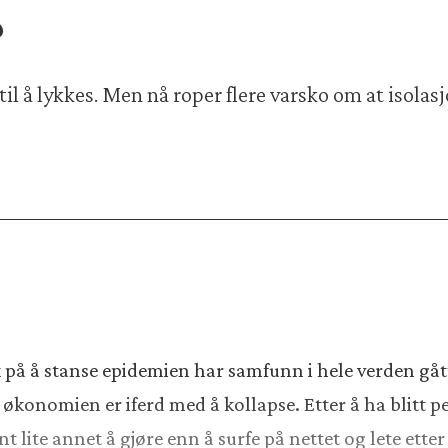
?
til å lykkes. Men nå roper flere varsko om at isola
rsøk på å stanse epidemien har samfunn i hele verden g
økonomien er iferd med å kollapse. Etter å ha blitt per
int lite annet å gjøre enn å surfe på nettet og lete et