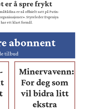
 er å spre frykt
åRådina er nå offisielt satt på Putin-
organisasjoner». Styreleder Evgeniya
ar ett klart formål.
ære abonnent
de tilbud
-
Minervavenn:
t
For deg som
t
vil bidra litt
ekstra