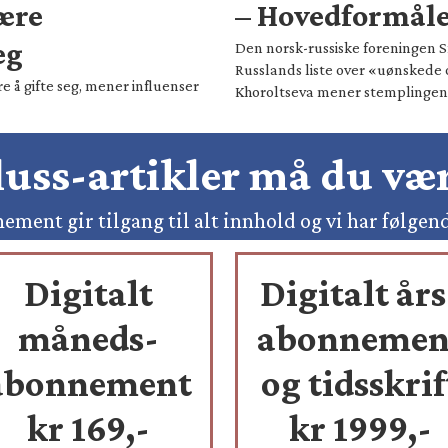
være
– Hovedformålet
eg
Den norsk-russiske foreningen Sm
Russlands liste over «uønskede 
e å gifte seg, mener influenser
Khoroltseva mener stemplingen h
pluss-artikler må du v
ement gir tilgang til alt innhold og vi har følgen
Digitalt
Digitalt års
måneds-
abonnemen
abonnement
og tidsskrif
kr 169,-
kr 1999,-