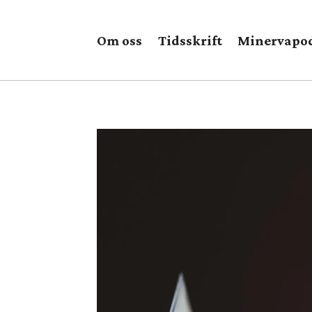
Om oss
Tidsskrift
Minervapo