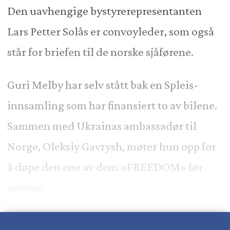
Den uavhengige bystyrerepresentanten
Lars Petter Solås er convoyleder, som også
står for briefen til de norske sjåførene.
Guri Melby har selv stått bak en Spleis-
innsamling som har finansiert to av bilene.
Sammen med Ukrainas ambassadør til
Norge, Oleksiy Gavrysh, møter hun opp for
å døpe den ene av dem «FREEDOM» før
avreise.