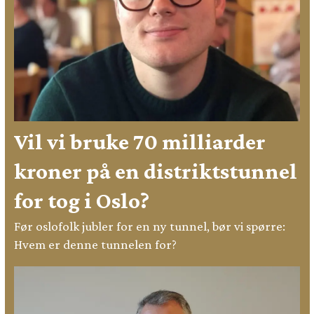
Vil vi bruke 70 milliarder
kroner på en distriktstunnel
for tog i Oslo?
Før oslofolk jubler for en ny tunnel, bør vi spørre:
Hvem er denne tunnelen for?