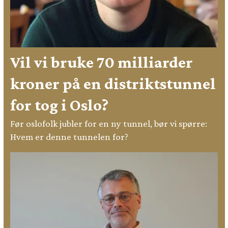
Vil vi bruke 70 milliarder
kroner på en distriktstunnel
for tog i Oslo?
Før oslofolk jubler for en ny tunnel, bør vi spørre:
Hvem er denne tunnelen for?