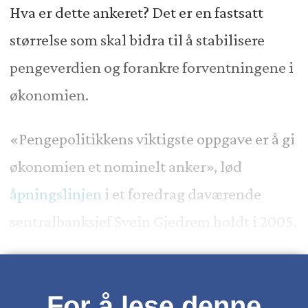
Hva er dette ankeret? Det er en fastsatt
størrelse som skal bidra til å stabilisere
pengeverdien og forankre forventningene i
økonomien.
«Pengepolitikkens viktigste oppgave er å gi
økonomien et nominelt anker», lød
åpningslinjen
i et foredrag daværende
sentralbanksjef Svein Gjedrem holdt i 2005.
For å lese denne