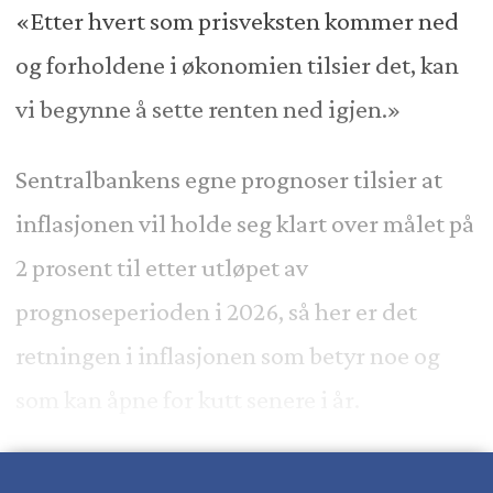
«Etter hvert som prisveksten kommer ned
og forholdene i økonomien tilsier det, kan
vi begynne å sette renten ned igjen.»
Sentralbankens egne prognoser tilsier at
inflasjonen vil holde seg klart over målet på
2 prosent til etter utløpet av
prognoseperioden i 2026, så her er det
retningen i inflasjonen som betyr noe og
som kan åpne for kutt senere i år.