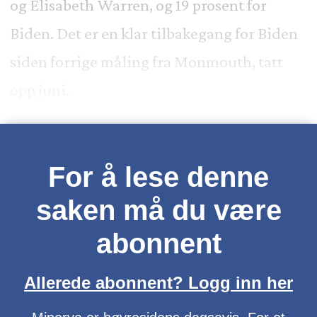
og Elisabeth Warren, og 19 prosent for
Biden. Det er en klar tilbakegang for Biden
siden forrige måling fra Monmouth, tatt
opp juni.
For å lese denne
saken må du være
abonnent
Allerede abonnent? Logg inn her