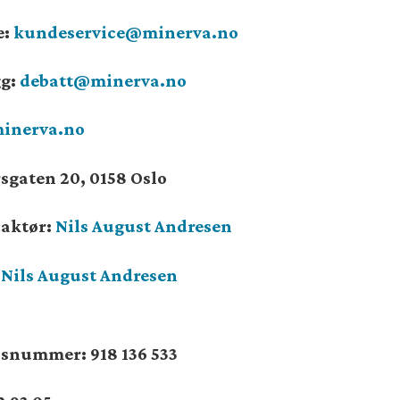
e:
kundeservice@minerva.no
gg:
debatt@minerva.no
inerva.no
sgaten 20, 0158 Oslo
daktør:
Nils August Andresen
:
Nils August Andresen
onsnummer:
918 136 533