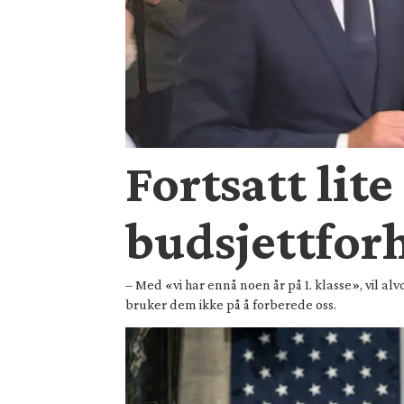
Fortsatt lite
budsjettfor
– Med «vi har ennå noen år på 1. klasse», vil al
bruker dem ikke på å forberede oss.