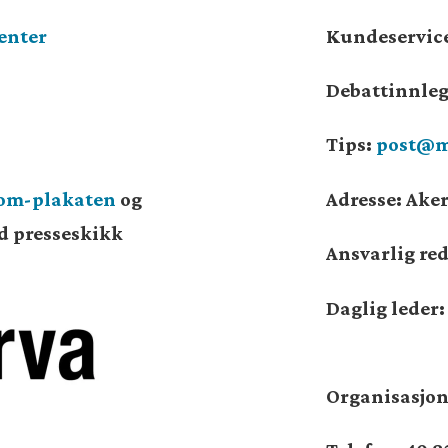
enter
Kundeservic
Debattinnle
Tips:
post@m
som-plakaten
og
Adresse: Aker
od presseskikk
Ansvarlig re
Daglig leder
Organisasj