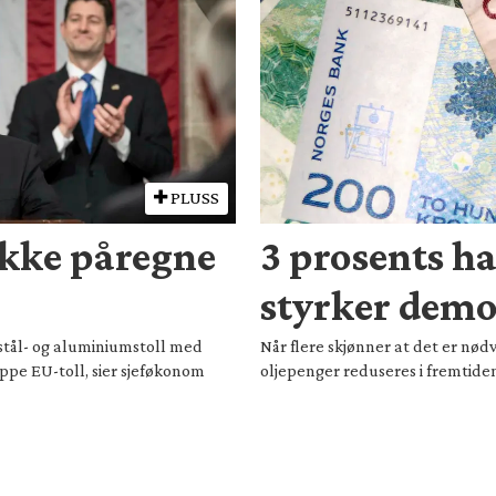
PLUSS
ikke påregne
3 prosents h
styrker demo
stål- og aluminiumstoll med
Når flere skjønner at det er nø
ippe EU-toll, sier sjeføkonom
oljepenger reduseres i fremtiden