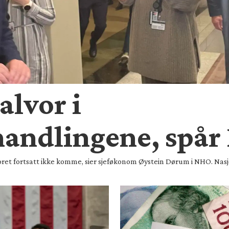
 alvor i
handlingene, spå
voret fortsatt ikke komme, sier sjeføkonom Øystein Dørum i NHO. Nasjo