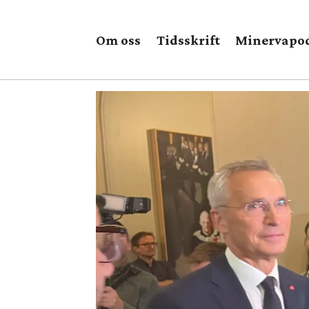
Om oss
Tidsskrift
Minervapo
Tag:
øystein
dørum