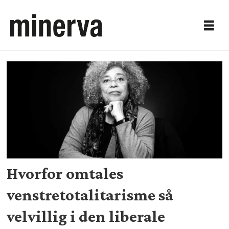
Tag:
angela
davis
Hvorfor omtales
venstretotalitarisme så
velvillig i den liberale