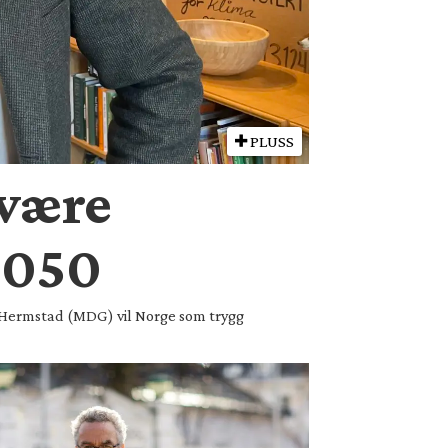
PLUSS
 være
 2050
ld Hermstad (MDG) vil Norge som trygg