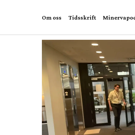
Om oss
Tidsskrift
Minervapo
Tag:
arild
hermstad