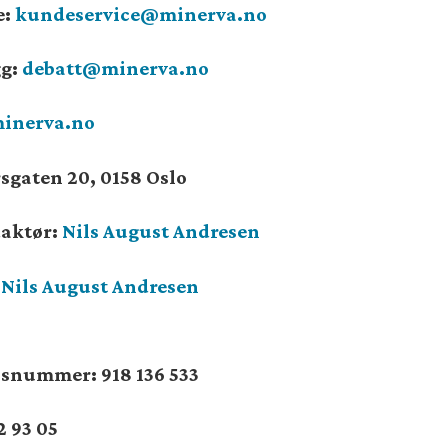
e:
kundeservice@minerva.no
gg:
debatt@minerva.no
inerva.no
sgaten 20, 0158 Oslo
daktør:
Nils August Andresen
:
Nils August Andresen
onsnummer:
918 136 533
2 93 05