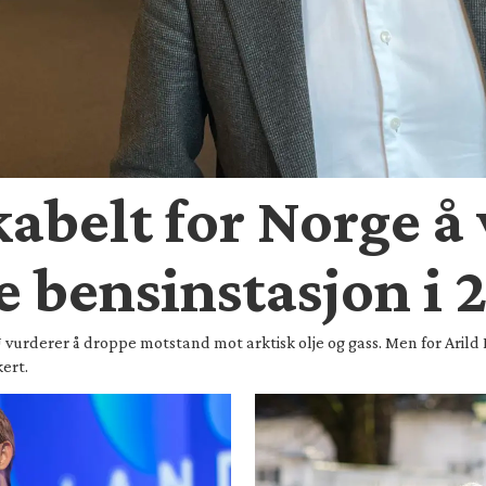
ikabelt for Norge å
e bensinstasjon i
 EU vurderer å droppe motstand mot arktisk olje og gass. Men for Ari
ert.