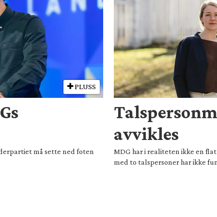
PLUSS
DGs
Talspersonm
avvikles
derpartiet må sette ned foten
MDG har i realiteten ikke en fla
med to talspersoner har ikke fun