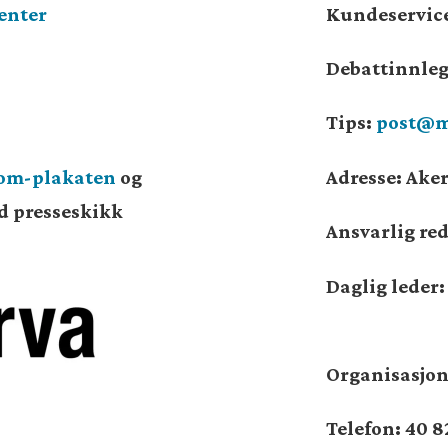
enter
Kundeservic
Debattinnle
Tips:
post@m
som-plakaten
og
Adresse: Aker
od presseskikk
Ansvarlig re
Daglig leder
Organisasj
Telefon: 40 8