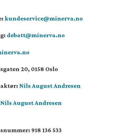
e:
kundeservice@minerva.no
gg:
debatt@minerva.no
inerva.no
sgaten 20, 0158 Oslo
daktør:
Nils August Andresen
:
Nils August Andresen
onsnummer:
918 136 533