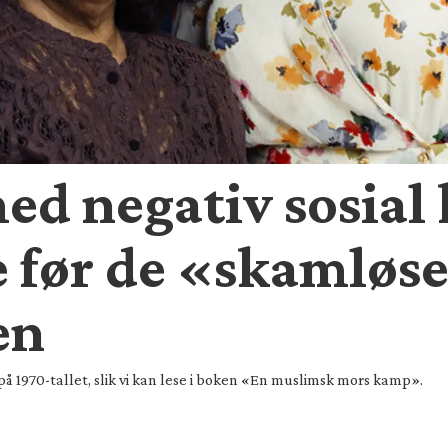
ed negativ sosial 
e før de «skamløs
en
å 1970-tallet, slik vi kan lese i boken «En muslimsk mors kamp».