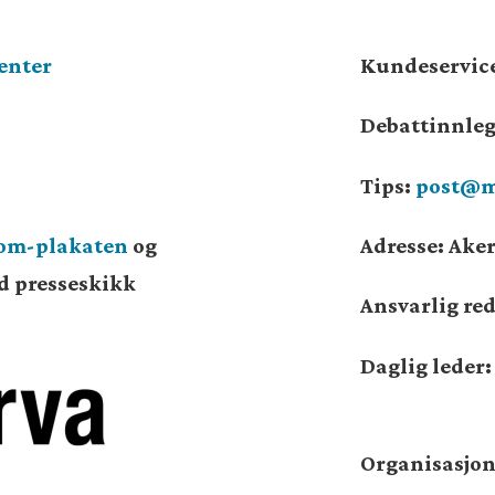
enter
Kundeservic
Debattinnle
Tips:
post@m
som-plakaten
og
Adresse: Aker
od presseskikk
Ansvarlig re
Daglig leder
Organisasj