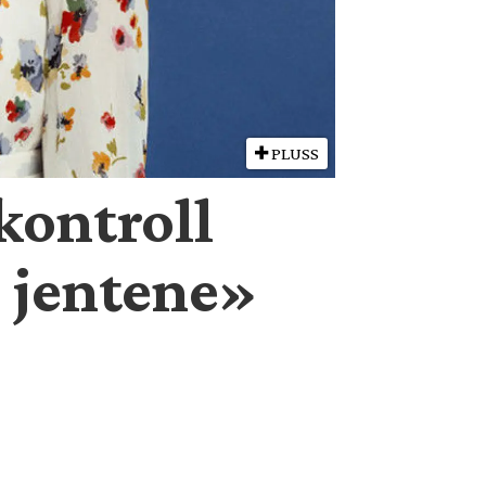
PLUSS
kontroll
e jentene»