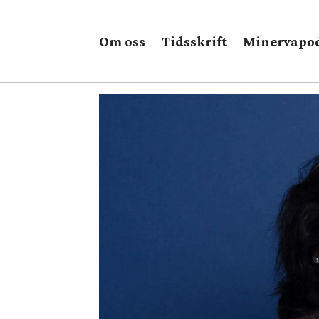
Om oss
Tidsskrift
Minervapo
Tag:
azra
gilani