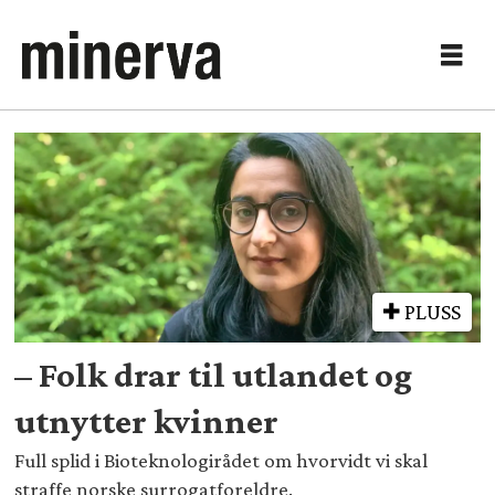
Tag:
bushra
ishaq
PLUSS
– Folk drar til utlandet og
utnytter kvinner
Full splid i Bioteknologirådet om hvorvidt vi skal
straffe norske surrogatforeldre.