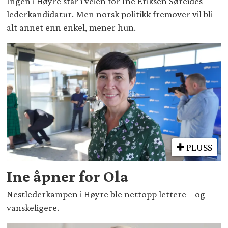
Ingen i Høyre står i veien for Ine Eriksen Søreides
lederkandidatur. Men norsk politikk fremover vil bli
alt annet enn enkel, mener hun.
PLUSS
Ine åpner for Ola
Nestlederkampen i Høyre ble nettopp lettere – og
vanskeligere.