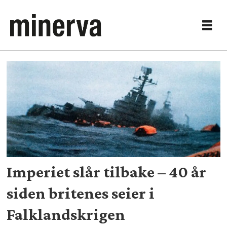
Tag:
leopoldo
galtieri
Imperiet slår tilbake – 40 år
siden britenes seier i
Falklandskrigen