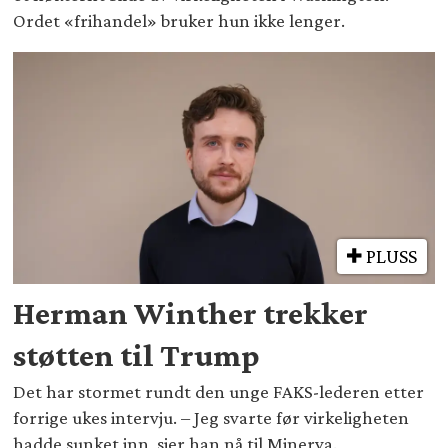
Ordet «frihandel» bruker hun ikke lenger.
PLUSS
Herman Winther trekker
støtten til Trump
Det har stormet rundt den unge FAKS-lederen etter
forrige ukes intervju. – Jeg svarte før virkeligheten
hadde sunket inn, sier han nå til Minerva.