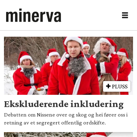
Tag:
nissene
over
skog
PLUSS
og
Ekskluderende inkludering
hei
Debatten om Nissene over og skog og hei fører oss i
retning av et segregert offentlig ordskifte.