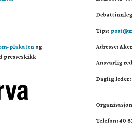
Debattinnle
Tips:
post@m
som-plakaten
og
Adresse: Aker
od presseskikk
Ansvarlig re
Daglig leder
Organisasj
Telefon: 40 8