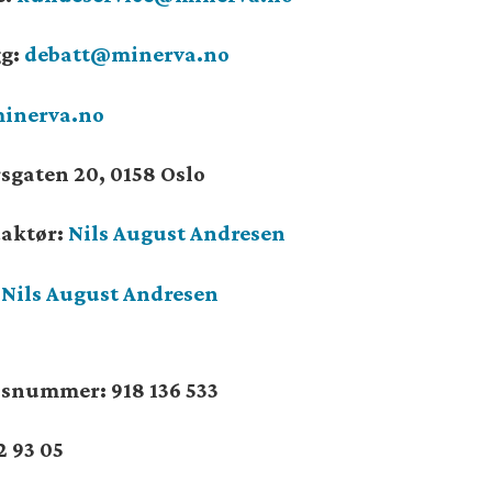
gg:
debatt@minerva.no
inerva.no
sgaten 20, 0158 Oslo
daktør:
Nils August Andresen
:
Nils August Andresen
onsnummer:
918 136 533
2 93 05