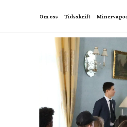
Om oss
Tidsskrift
Minervapo
Tag:
russiske
ambassaden