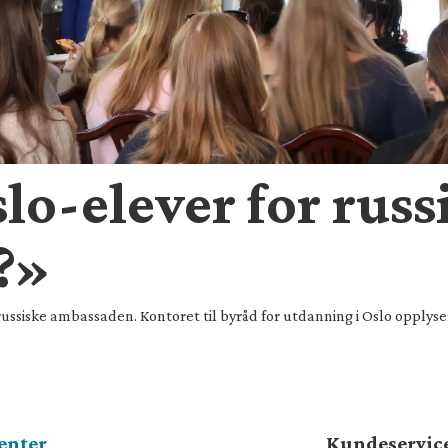
lo-elever for russ
?»
ssiske ambassaden. Kontoret til byråd for utdanning i Oslo opplyser 
enter
Kundeservic