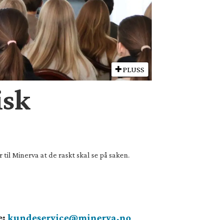
PLUSS
isk
til Minerva at de raskt skal se på saken.
e:
kundeservice@minerva.no