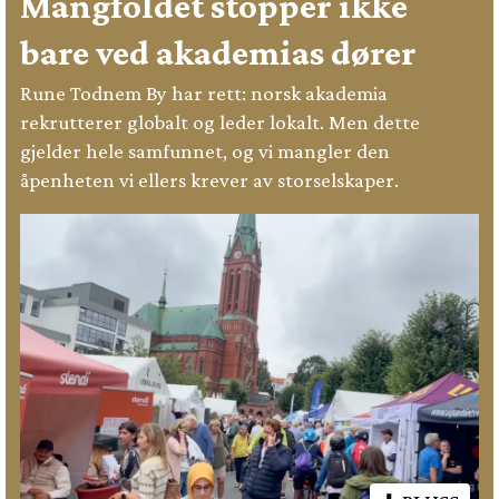
Mangfoldet stopper ikke
bare ved akademias dører
Rune Todnem By har rett: norsk akademia
rekrutterer globalt og leder lokalt. Men dette
gjelder hele samfunnet, og vi mangler den
åpenheten vi ellers krever av storselskaper.