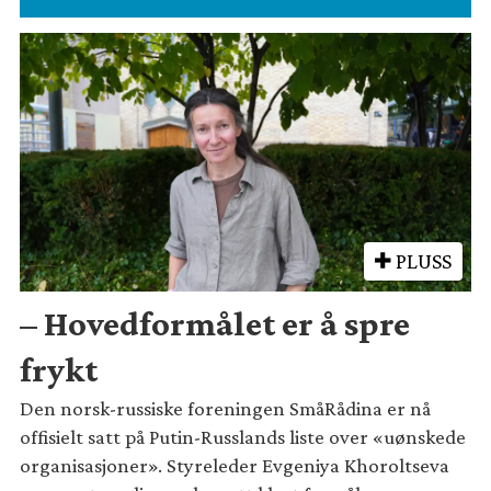
PLUSS
– Hovedformålet er å spre
frykt
Den norsk-russiske foreningen SmåRådina er nå
offisielt satt på Putin-Russlands liste over «uønskede
organisasjoner». Styreleder Evgeniya Khoroltseva