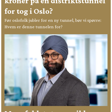
kroner på en distriktstunnel
for tog i Oslo?
Før oslofolk jubler for en ny tunnel, bør vi spørre:
Hvem er denne tunnelen for?