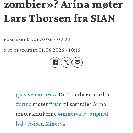
zombier»? Arina møter
Lars Thorsen fra SIAN
01.06.2026 - 09:23
PUBLISERT
01.06.2026 - 10:16
SIST OPPDATERT
@avisen.minerva
Du tror du er muslim!
#arina
møter
#sian
til samtale i Arina
møter kritikerne
#minerva
♬ original
lyd - Avisen Minerva