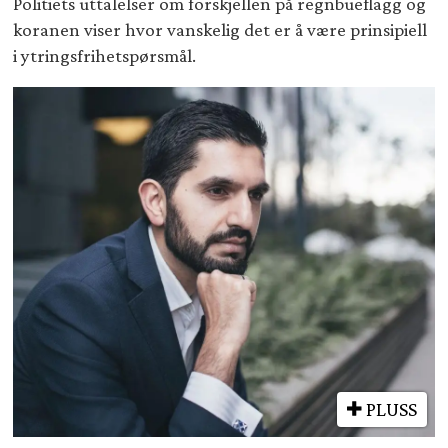
Politiets uttalelser om forskjellen på regnbueflagg og
koranen viser hvor vanskelig det er å være prinsipiell
i ytringsfrihetspørsmål.
PLUSS