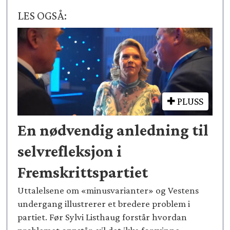
LES OGSÅ:
PLUSS
En nødvendig anledning til
selvrefleksjon i
Fremskrittspartiet
Uttalelsene om «minusvarianter» og Vestens
undergang illustrerer et bredere problem i
partiet. Før Sylvi Listhaug forstår hvordan