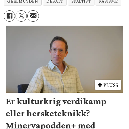
GEELMUYDEN
DEBATT
SPALTIST
RASISME
PLUSS
Er kulturkrig verdikamp
eller hersketeknikk?
Minervapodden+ med