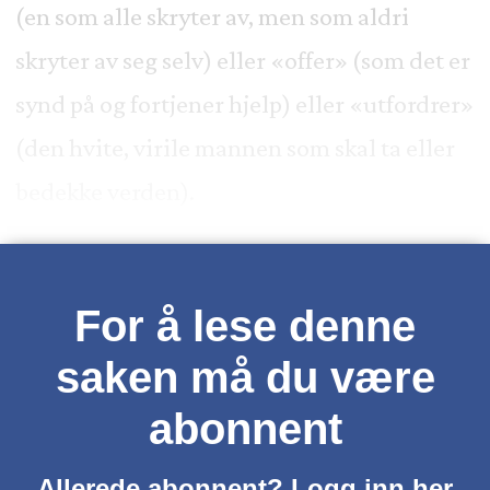
(en som alle skryter av, men som aldri
skryter av seg selv) eller «offer» (som det er
synd på og fortjener hjelp) eller «utfordrer»
(den hvite, virile mannen som skal ta eller
bedekke verden).
For å lese denne
saken må du være
abonnent
Allerede abonnent? Logg inn her