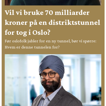
Vil vi bruke 70 milliarder
kroner på en distriktstunnel
for tog i Oslo?
Før oslofolk jubler for en ny tunnel, bør vi spørre:
Hvem er denne tunnelen for?