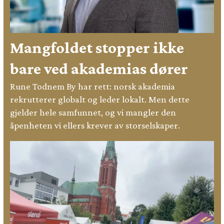
Mangfoldet stopper ikke
bare ved akademias dører
Rune Todnem By har rett: norsk akademia
rekrutterer globalt og leder lokalt. Men dette
gjelder hele samfunnet, og vi mangler den
åpenheten vi ellers krever av storselskaper.