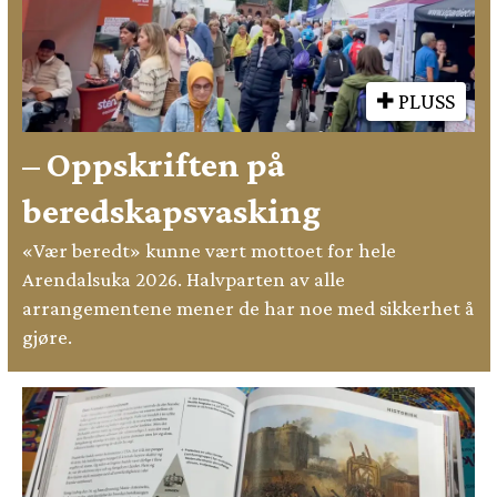
PLUSS
– Oppskriften på
beredskapsvasking
«Vær beredt» kunne vært mottoet for hele
Arendalsuka 2026. Halvparten av alle
arrangementene mener de har noe med sikkerhet å
gjøre.