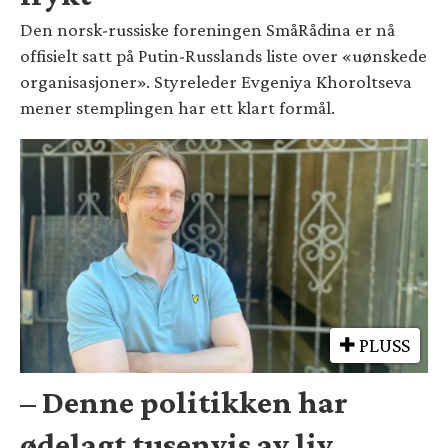
Den norsk-russiske foreningen SmåRådina er nå
offisielt satt på Putin-Russlands liste over «uønskede
organisasjoner». Styreleder Evgeniya Khoroltseva
mener stemplingen har ett klart formål.
PLUSS
– Denne politikken har
ødelagt tusenvis av liv