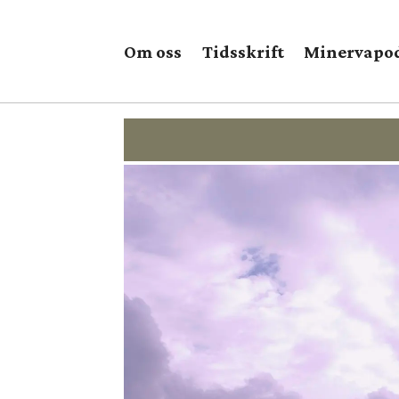
Om oss
Tidsskrift
Minervapo