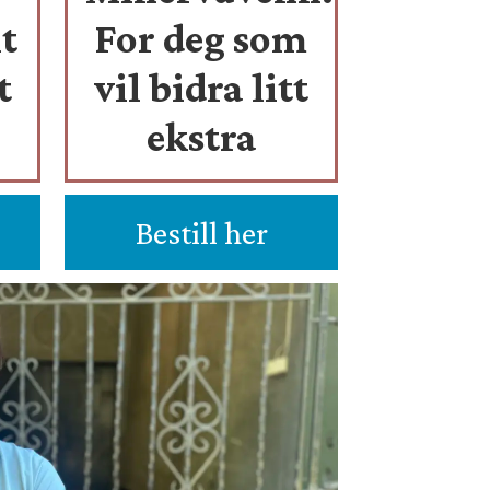
t
For deg som
t
vil bidra litt
ekstra
Bestill her