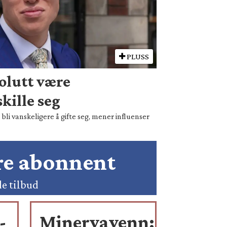
PLUSS
olutt være
kille seg
bli vanskeligere å gifte seg, mener influenser
ære abonnent
de tilbud
-
Minervavenn: