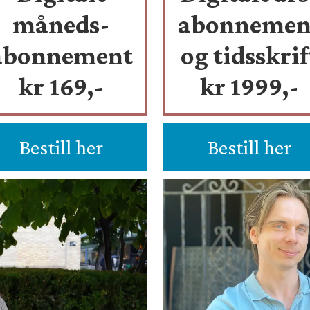
måneds-
abonnemen
abonnement
og tidsskrif
kr 169,-
kr 1999,-
Bestill her
Bestill her