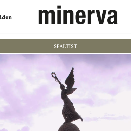
dden
SPALTIST