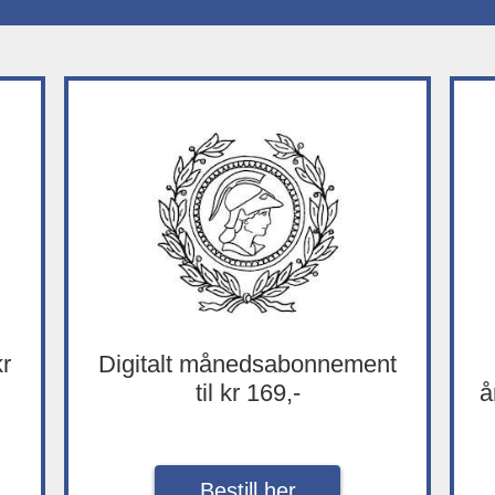
kr
Digitalt månedsabonnement
til kr 169,-
å
Bestill her