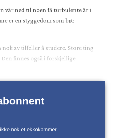
 vår ned til noen få turbulente år i
alisme er en styggedom som bør
nok av tilfeller å studere. Store ting
Den finnes også i forskjellige
 abonnent
r, ikke nok et ekkokammer.