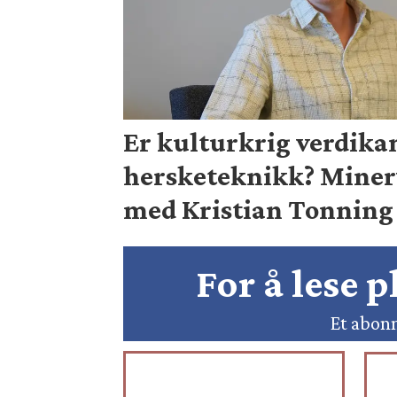
Er kulturkrig verdika
hersketeknikk? Mine
med Kristian Tonning 
For å lese 
Et abonn