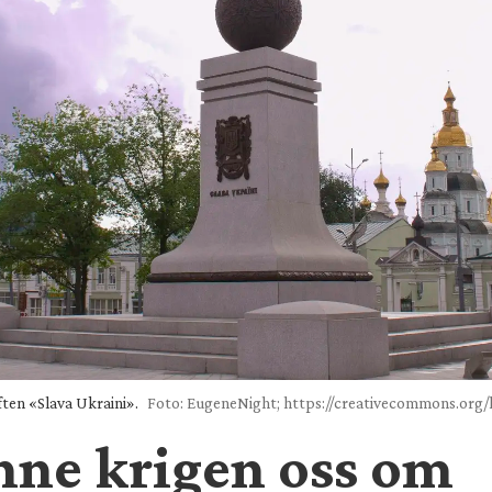
ten «Slava Ukraini».
Foto: EugeneNight; https://creativecommons.org/l
nne krigen oss om