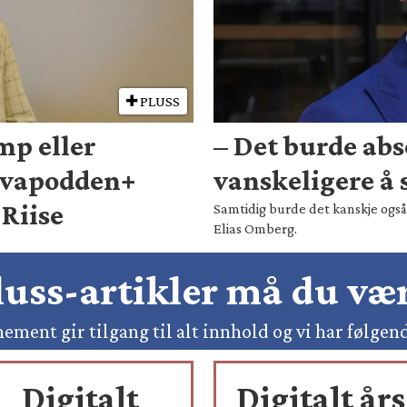
PLUSS
mp eller
– Det burde abs
rvapodden+
vanskeligere å s
Riise
Samtidig burde det kanskje også 
Elias Omberg.
pluss-artikler må du v
ement gir tilgang til alt innhold og vi har følgen
Digitalt
Digitalt års