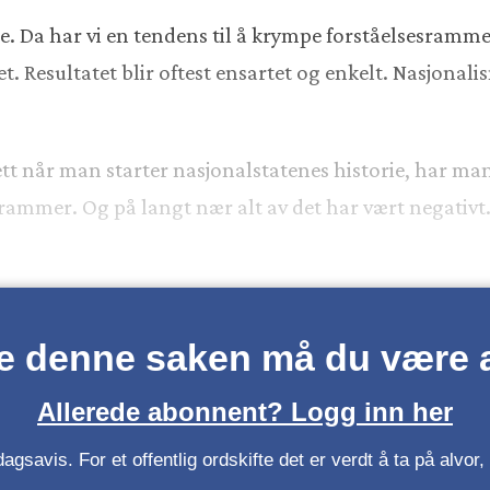
e. Da har vi en tendens til å krympe forståelsesrammen
et. Resultatet blir oftest ensartet og enkelt. Nasjon
ett når man starter nasjonalstatenes historie, har man 
ammer. Og på langt nær alt av det har vært negativt. 
se denne saken må du være
Allerede abonnent? Logg inn her
gsavis. For et offentlig ordskifte det er verdt å ta på alvo