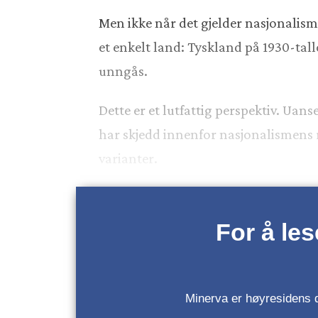
Men ikke når det gjelder nasjonalism
et enkelt land: Tyskland på 1930-tall
unngås.
Dette er et lutfattig perspektiv. Uans
har skjedd innenfor nasjonalismens r
varianter.
For å le
Minerva er høyresidens da