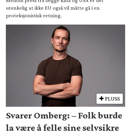
Mellom press fra begge Kina og USA er det
utenkelig at ikke EU også vil måtte gå i en
proteksjonistisk retning.
PLUSS
Svarer Omberg: – Folk burde
la være å felle sine selvsikre