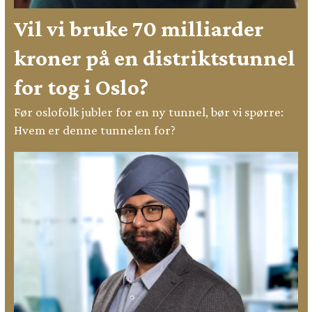
Vil vi bruke 70 milliarder
kroner på en distriktstunnel
for tog i Oslo?
Før oslofolk jubler for en ny tunnel, bør vi spørre:
Hvem er denne tunnelen for?