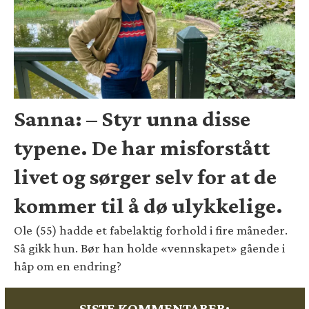
Sanna: – Styr unna disse
typene. De har misforstått
livet og sørger selv for at de
kommer til å dø ulykkelige.
Ole (55) hadde et fabelaktig forhold i fire måneder.
Så gikk hun. Bør han holde «vennskapet» gående i
håp om en endring?
SISTE KOMMENTARER: