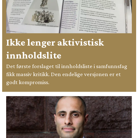
Ikke lenger aktivistisk
innholdslite
Det første forslaget til innholdsliste i samfunnsfag
fikk massiv kritikk. Den endelige versjonen er et
godt kompromiss.