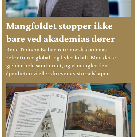
Mangfoldet stopper ikke
bare ved akademias dører
Rune Todnem By har rett: norsk akademia
rekrutterer globalt og leder lokalt. Men dette
gjelder hele samfunnet, og vi mangler den
åpenheten vi ellers krever av storselskaper.