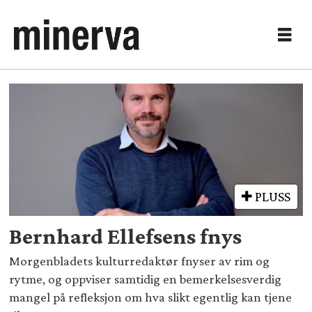
Tag:
fredrik
parelius
PLUSS
Bernhard Ellefsens fnys
Morgenbladets kulturredaktør fnyser av rim og
rytme, og oppviser samtidig en bemerkelsesverdig
mangel på refleksjon om hva slikt egentlig kan tjene