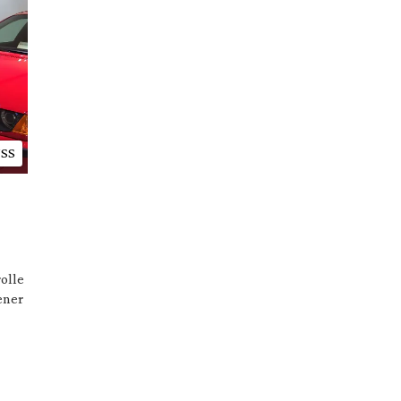
SS
rolle
ener