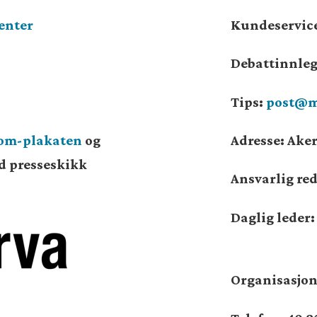
enter
Kundeservic
Debattinnle
Tips:
post@m
som-plakaten
og
Adresse: Aker
od presseskikk
Ansvarlig re
Daglig leder
Organisasj