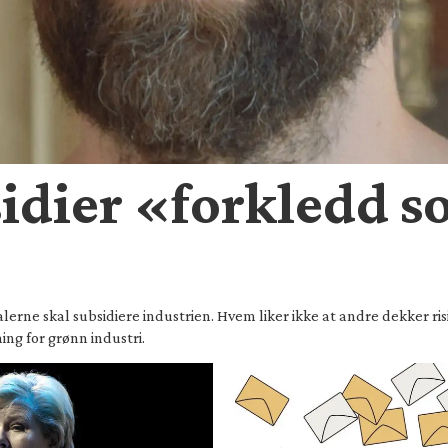
idier «forkledd s
talerne skal subsidiere industrien. Hvem liker ikke at andre dekker ri
ng for grønn industri.