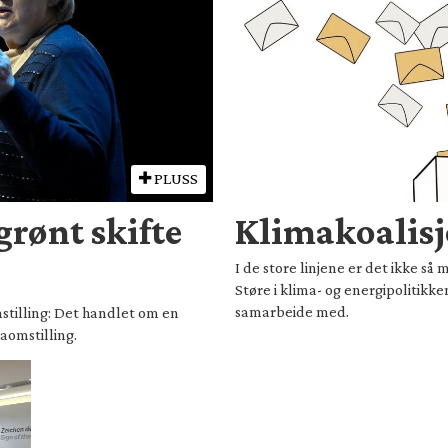
PLUSS
grønt skifte
Klimakoalis
I de store linjene er det ikke så
Støre i klima- og energipolitikk
samarbeide med.
stilling: Det handlet om en
aomstilling.