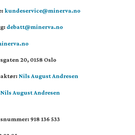
e:
kundeservice@minerva.no
gg:
debatt@minerva.no
inerva.no
sgaten 20, 0158 Oslo
daktør:
Nils August Andresen
:
Nils August Andresen
onsnummer:
918 136 533