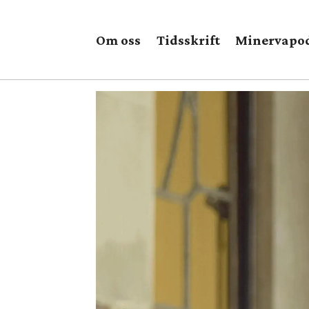
Om oss
Tidsskrift
Minervapo
Tag:
grønt
skifte