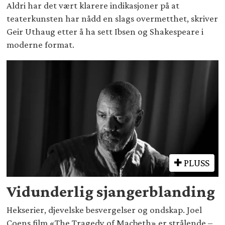
Aldri har det vært klarere indikasjoner på at
teaterkunsten har nådd en slags overmetthet, skriver
Geir Uthaug etter å ha sett Ibsen og Shakespeare i
moderne format.
PLUSS
Vidunderlig sjangerblanding
Hekserier, djevelske besvergelser og ondskap. Joel
Coens film «The Tragedy of Macbeth» er strålende –