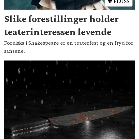
PLUSS
Slike forestillinger holder
teaterinteressen levende
Forelska i Shakespeare er en teaterfest og en fryd for
sansene.