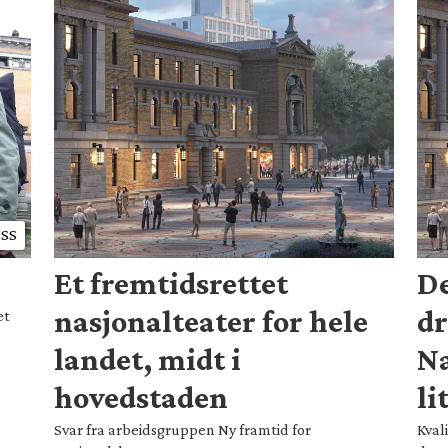
SS
Et fremtidsrettet
De
nasjonalteater for hele
d
et
landet, midt i
Na
hovedstaden
li
Svar fra arbeidsgruppen Ny framtid for
Kvali