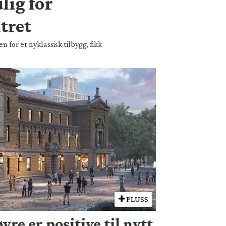
lig for
tret
n for et nyklassisk tilbygg, fikk
PLUSS
yre er positive til nytt