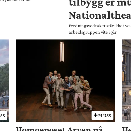
tilbygg er mu
Nationalthea
Fredningsvedtaket står ikke i veie
arbeidsgruppen vite i går.
SS
PLUSS
Homoeposet Arven på
Hø