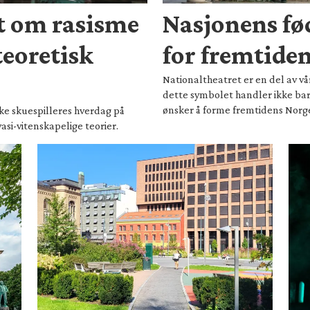
t om rasisme
Nasjonens fø
teoretisk
for fremtide
Nationaltheatret er en del av vå
dette symbolet handler ikke bar
ønsker å forme fremtidens Norg
rike skuespilleres hverdag på
asi-vitenskapelige teorier.