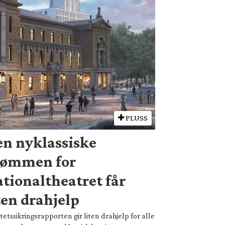
PLUSS
n nyklassiske
rømmen for
tionaltheatret får
ten drahjelp
tetssikringsrapporten gir liten drahjelp for alle