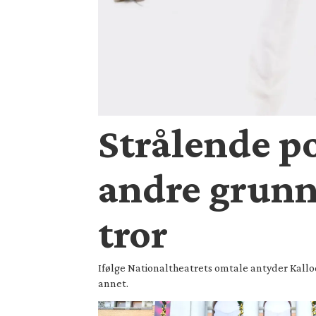
Strålende po
andre grunn
tror
Ifølge Nationaltheatrets omtale antyder Kalloca
annet.