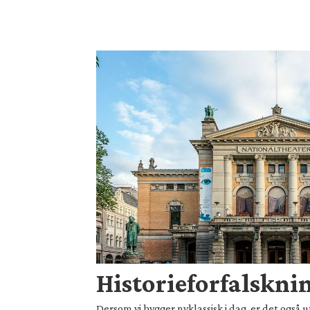
Historieforfalsknin
Dersom vi bygger nyklassisk i dag, er det også ut