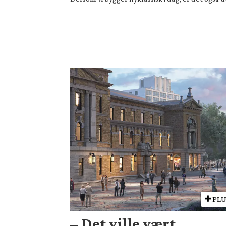
PLU
– Det ville vært