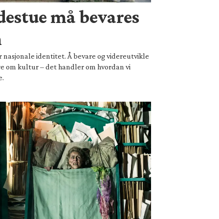
destue må bevares
n
r nasjonale identitet. Å bevare og videreutvikle
e om kultur – det handler om hvordan vi
e.