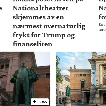
e
Nationaltheatret
Na
skjemmes av en
fo
nærmest overnaturlig
En a
Nati
frykt for Trump og
finanseliten
PLUSS