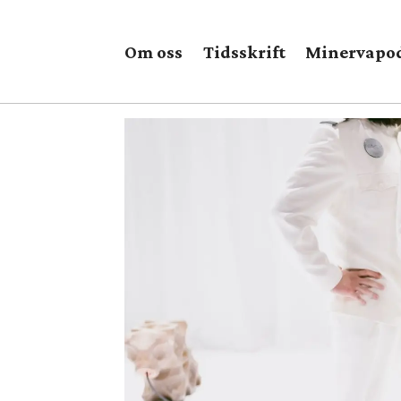
Om oss
Tidsskrift
Minervapo
Tag:
nationaltheatret