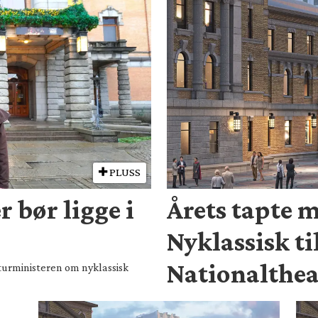
PLUSS
r bør ligge i
Årets tapte 
Nyklassisk ti
Nationalthea
turministeren om nyklassisk