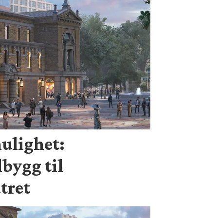
mulighet:
lbygg til
tret