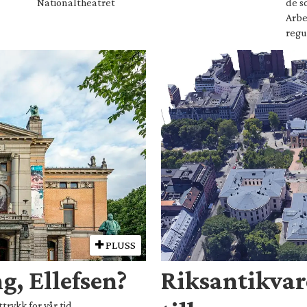
Nationaltheatret
de s
Arbe
regu
PLUSS
g, Ellefsen?
Riksantikvar
trykk for vår tid.