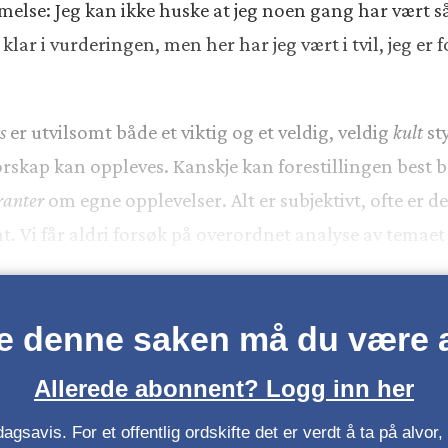
e: Jeg kan ikke huske at jeg noen gang har vært så i
klar i vurderingen, men her har jeg vært i tvil, jeg er for
s
er utvilsomt både et viktig og et veldig, veldig
kult
st
rskap kan oppleves. Kanskje kan forestillingen best 
ranter
om egne opplevelser. Alt er subjektivt, ofte er 
 Vi får aldri forsøk på overordnet analyse av temaet 
se denne saken må du være
Allerede abonnent? Logg inn her
gsavis. For et offentlig ordskifte det er verdt å ta på alvo