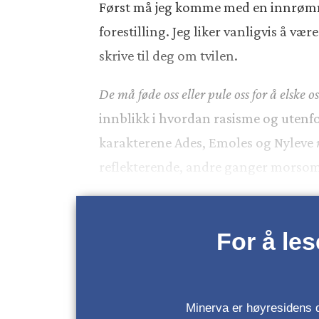
Først må jeg komme med en innrømmels
forestilling. Jeg liker vanligvis å være 
skrive til deg om tvilen.
De må føde oss eller pule oss for å elske os
innblikk i hvordan rasisme og utenfo
karakterene Ades, Emoles og Nyleve
reflekterende, andre ganger morsomt.
For å le
Minerva er høyresidens da