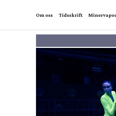
Om oss
Tidsskrift
Minervapo