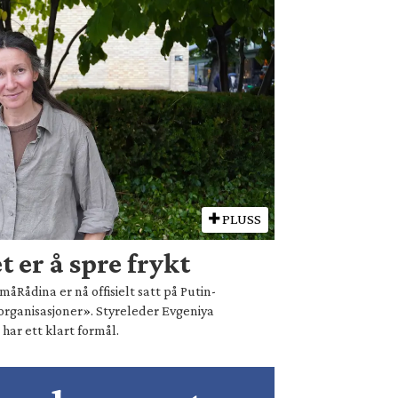
PLUSS
 er å spre frykt
åRådina er nå offisielt satt på Putin-
organisasjoner». Styreleder Evgeniya
ar ett klart formål.