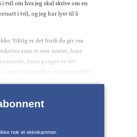
 tvil om hva jeg skal skrive om en
tsatt i tvil, og jeg har lyst til å
ykke. Viktig er det fordi du gir oss
beskrives som et
rant
-teater, hvor
det rasende, noen ganger er det
– uten at det trekker ned inntrykket.
 abonnent
r, ikke nok et ekkokammer.