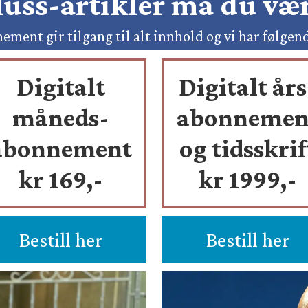
pluss-artikler må du v
ement gir tilgang til alt innhold og vi har følgen
Digitalt
Digitalt års
måneds-
abonnemen
abonnement
og tidsskrif
kr 169,-
kr 1999,-
Bestill her
Bestill her