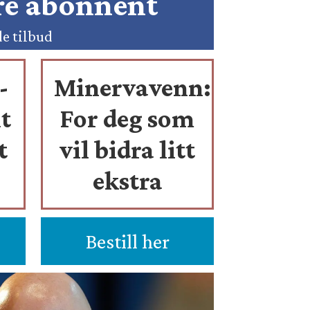
ære abonnent
de tilbud
-
Minervavenn:
t
For deg som
t
vil bidra litt
ekstra
Bestill her