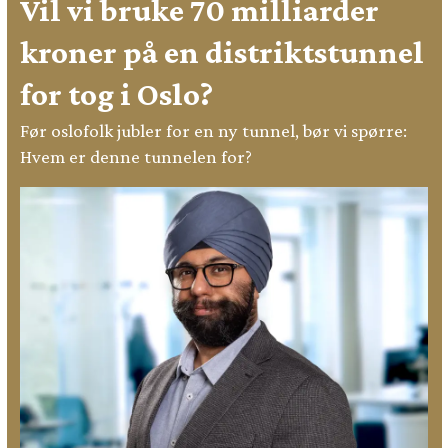
Vil vi bruke 70 milliarder
kroner på en distriktstunnel
for tog i Oslo?
Før oslofolk jubler for en ny tunnel, bør vi spørre:
Hvem er denne tunnelen for?