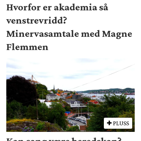
Hvorfor er akademia så
venstrevridd?
Minervasamtale med Magne
Flemmen
PLUSS
Kan sang være beredskap?