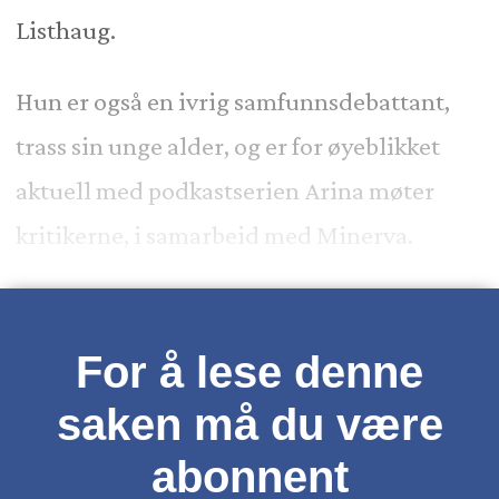
Listhaug.
Hun er også en ivrig samfunnsdebattant,
trass sin unge alder, og er for øyeblikket
aktuell med podkastserien Arina møter
kritikerne, i samarbeid med Minerva.
For å lese denne
saken må du være
abonnent