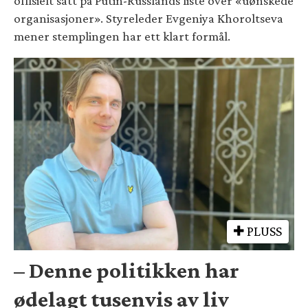
offisielt satt på Putin-Russlands liste over «uønskede
organisasjoner». Styreleder Evgeniya Khoroltseva
mener stemplingen har ett klart formål.
PLUSS
– Denne politikken har
ødelagt tusenvis av liv