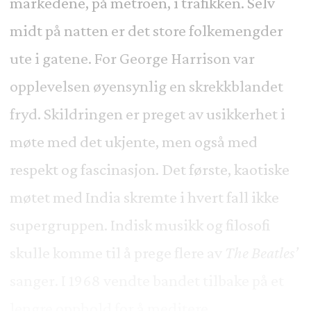
markedene, på metroen, i trafikken. Selv
midt på natten er det store folkemengder
ute i gatene. For George Harrison var
opplevelsen øyensynlig en skrekkblandet
fryd. Skildringen er preget av usikkerhet i
møte med det ukjente, men også med
respekt og fascinasjon. Det første, kaotiske
møtet med India skremte i hvert fall ikke
supergruppen. Indisk musikk og filosofi
skulle komme til å prege flere av
The Beatles’
sanger. I 1968 vendte bandet tilbake på et
lengre opphold for å meditere.