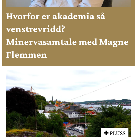
Hvorfor er akademia så
venstrevridd?
Minervasamtale med Magne
Flemmen
PLUSS