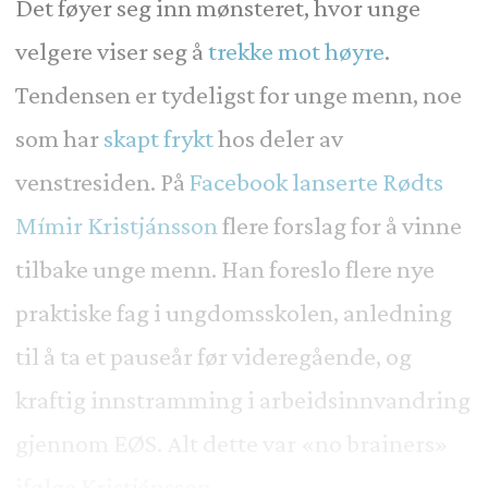
Det føyer seg inn mønsteret, hvor unge
velgere viser seg å
trekke mot høyre
.
Tendensen er tydeligst for unge menn, noe
som har
skapt frykt
hos deler av
venstresiden. På
Facebook lanserte Rødts
Mímir Kristjánsson
flere forslag for å vinne
tilbake unge menn. Han foreslo flere nye
praktiske fag i ungdomsskolen, anledning
til å ta et pauseår før videregående, og
kraftig innstramming i arbeidsinnvandring
gjennom EØS. Alt dette var «no brainers»
ifølge Kristjánsson.