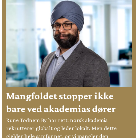
Mangfoldet stopper ikke
bare ved akademias dører
Rune Todnem By har rett: norsk akademia
rekrutterer globalt og leder lokalt. Men dette
gjelder hele samfunnet, og vi mangler den