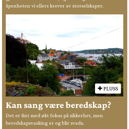
åpenheten vi ellers krever av storselskaper.
PLUSS
Kan sang være beredskap?
Det er fint med økt fokus på sikkerhet, men
beredskapsvasking er og blir svada.