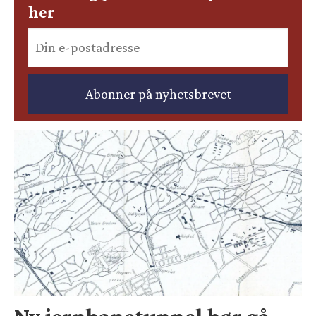
her
Ny jernbanetunnel bør gå