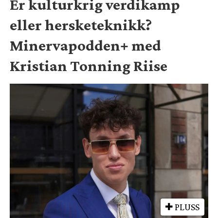
Er kulturkrig verdikamp
eller hersketeknikk?
Minervapodden+ med
Kristian Tonning Riise
PLUSS