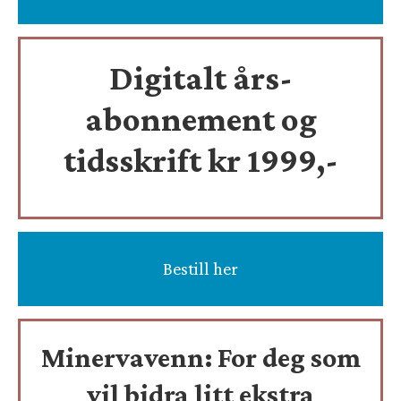
Digitalt års-
abonnement og
tidsskrift
kr 1999,-
Bestill her
Minervavenn:
For deg som
vil bidra litt ekstra