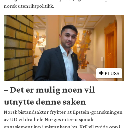
norsk utenrikspolitikk.
PLUSS
– Det er mulig noen vil
utnytte denne saken
Norsk bistandsaktør frykter at Epstein-granskningen
av UD vil dra hele Norges internasjonale
engasjement inn i mistankens lys. KrF vil rydde opp i