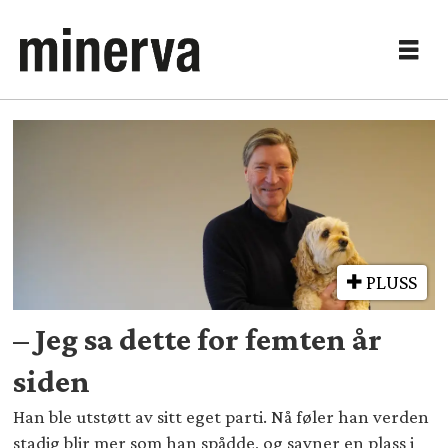
Tag:
bistandspolitikk
PLUSS
– Jeg sa dette for femten år
siden
Han ble utstøtt av sitt eget parti. Nå føler han verden
stadig blir mer som han spådde, og savner en plass i