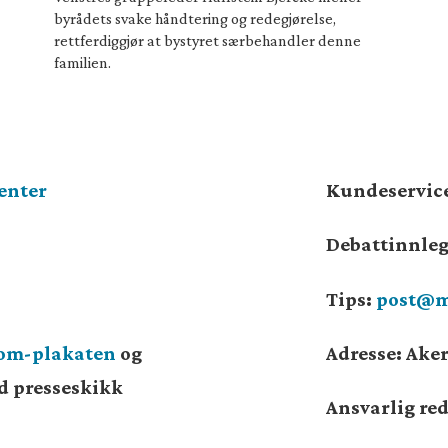
byrådets svake håndtering og redegjørelse,
rettferdiggjør at bystyret særbehandler denne
familien.
enter
Kundeservic
Debattinnle
Tips:
post@m
som-plakaten
og
Adresse: Aker
od presseskikk
Ansvarlig re