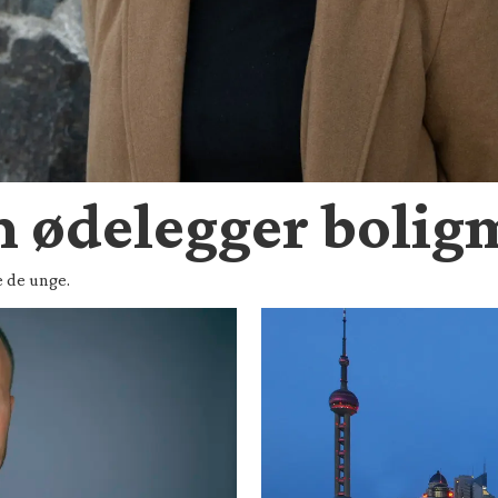
n ødelegger bolig
e de unge.