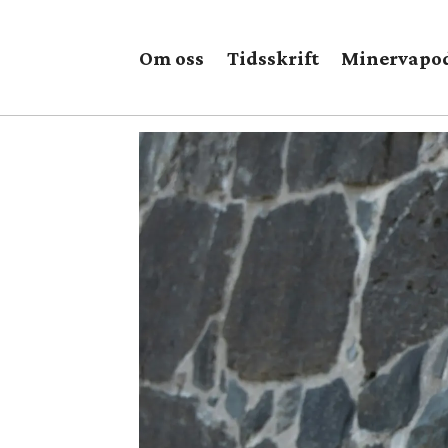
Om oss
Tidsskrift
Minervapo
Tag:
boligpolitikk