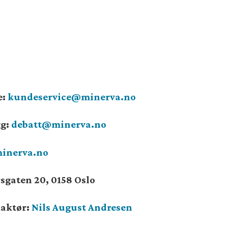
e:
kundeservice@minerva.no
gg:
debatt@minerva.no
inerva.no
sgaten 20, 0158 Oslo
daktør:
Nils August Andresen