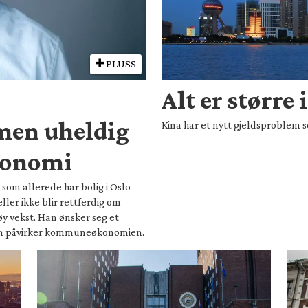
PLUSS
Alt er større 
men uheldig
Kina har et nytt gjeldsproblem 
konomi
som allerede har bolig i Oslo
ller ikke blir rettferdig om
y vekst. Han ønsker seg et
n påvirker kommuneøkonomien.