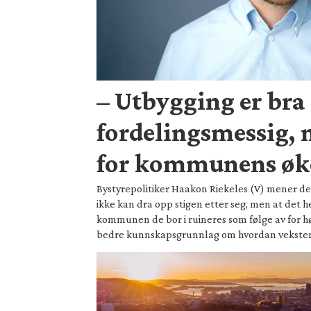
– Utbygging er bra
fordelingsmessig, 
for kommunens ø
Bystyrepolitiker Haakon Riekeles (V) mener de 
ikke kan dra opp stigen etter seg, men at det he
kommunen de bor i ruineres som følge av for hø
bedre kunnskapsgrunnlag om hvordan vekste