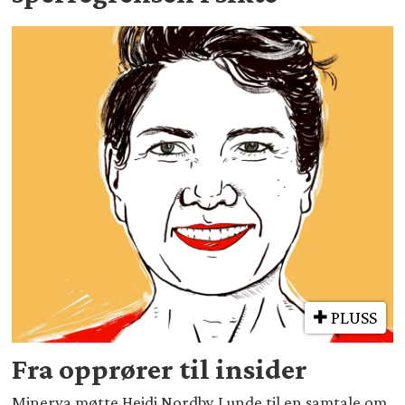
PLUSS
Fra opprører til insider
Minerva møtte Heidi Nordby Lunde til en samtale om