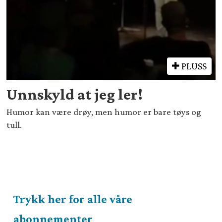
PLUSS
Unnskyld at jeg ler!
Humor kan være drøy, men humor er bare tøys og
tull.
Trykk her for alle våre
abonnementer