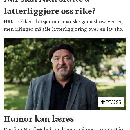
latterliggjøre oss rike?
NRK trekker sketsjer om japanske gameshow-verter,
men rikinger må tåle latterliggjøring over en lav sko.
PLUSS
Humor kan læres
Dagfinn Nordbøs bok om humor minner oss om at jo