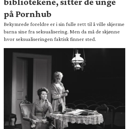
bibliotekene, sitter de unge
på Pornhub
Bekymrede foreldre er i sin fulle rett til å ville skjerme
barna sine fra seksualisering. Men da må de skjønne
hvor seksualiseringen faktisk finner sted.