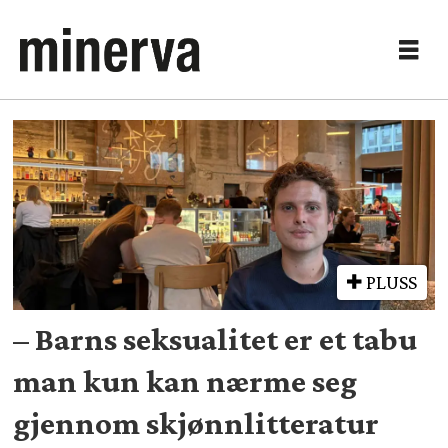
Tag:
seksualitet
PLUSS
– Barns seksualitet er et tabu
man kun kan nærme seg
gjennom skjønnlitteratur