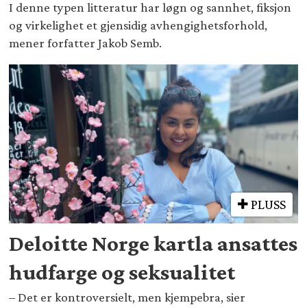
I denne typen litteratur har løgn og sannhet, fiksjon
og virkelighet et gjensidig avhengighetsforhold,
mener forfatter Jakob Semb.
PLUSS
Deloitte Norge kartla ansattes
hudfarge og seksualitet
– Det er kontroversielt, men kjempebra, sier