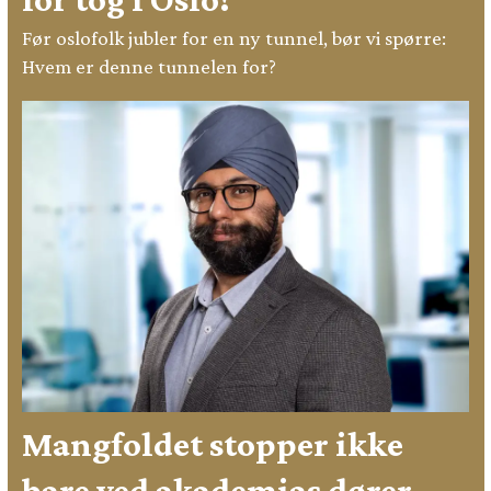
Før oslofolk jubler for en ny tunnel, bør vi spørre:
Hvem er denne tunnelen for?
Mangfoldet stopper ikke
bare ved akademias dører