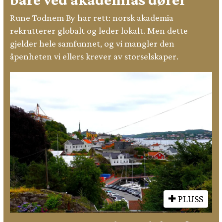
Rune Todnem By har rett: norsk akademia
rekrutterer globalt og leder lokalt. Men dette
gjelder hele samfunnet, og vi mangler den
åpenheten vi ellers krever av storselskaper.
PLUSS