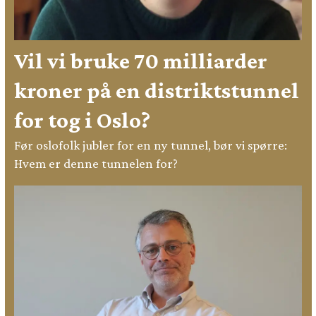
Vil vi bruke 70 milliarder
kroner på en distriktstunnel
for tog i Oslo?
Før oslofolk jubler for en ny tunnel, bør vi spørre:
Hvem er denne tunnelen for?