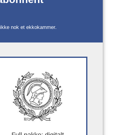
r, ikke nok et ekkokammer.
Full pakke: digitalt