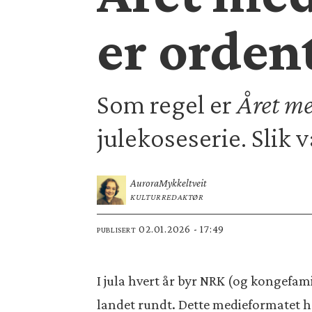
er orden
Som regel er
Året m
julekoseserie. Slik va
Aurora
Mykkeltveit
KULTURREDAKTØR
02.01.2026 - 17:49
PUBLISERT
I jula hvert år byr NRK (og kongefa
landet rundt. Dette medieformatet ha