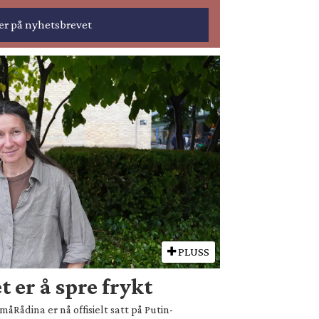
PLUSS
 er å spre frykt
åRådina er nå offisielt satt på Putin-