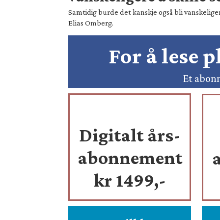
Samtidig burde det kanskje også bli vanskeliger
Elias Omberg.
For å lese 
Et abonn
Digitalt års-
abonnement
kr 1499,-