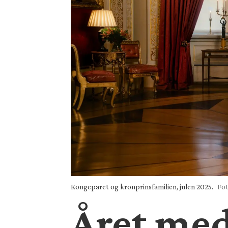
Kongeparet og kronprinsfamilien, julen 2025.
Fot
Året med