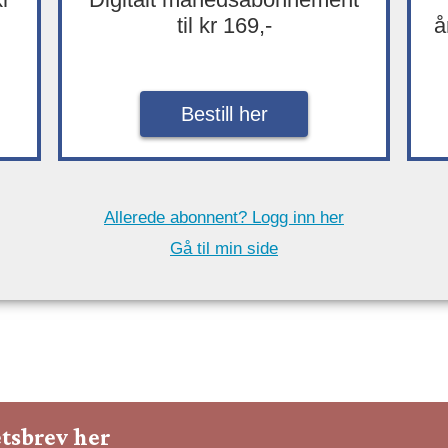
til kr 169,-
å
Bestill her
Allerede abonnent? Logg inn her
Gå til min side
tsbrev her