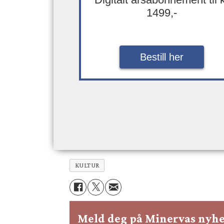
1499,-
Bestill her
KULTUR
Meld deg på Minervas nyhe