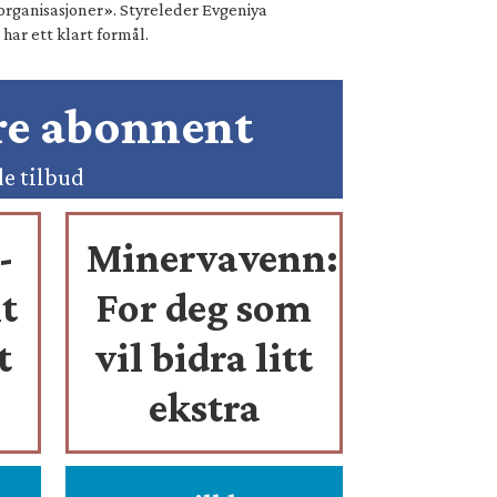
organisasjoner». Styreleder Evgeniya
ar ett klart formål.
ære abonnent
de tilbud
-
Minervavenn:
t
For deg som
t
vil bidra litt
ekstra