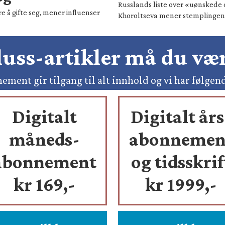
Russlands liste over «uønskede 
e å gifte seg, mener influenser
Khoroltseva mener stemplingen h
pluss-artikler må du v
ement gir tilgang til alt innhold og vi har følgen
Digitalt
Digitalt års
måneds-
abonnemen
abonnement
og tidsskrif
kr 169,-
kr 1999,-