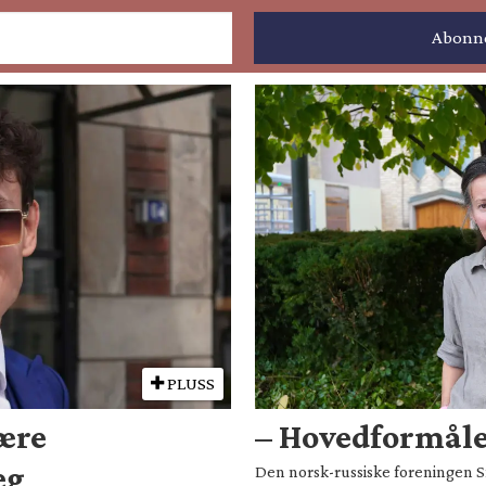
PLUSS
være
– Hovedformålet
eg
Den norsk-russiske foreningen Sm