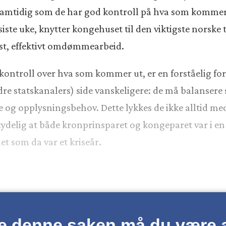
t, samtidig som de har god kontroll på hva som komme
iste uke, knytter kongehuset til den viktigste norske tr
visst, effektivt omdømmearbeid.
 kontroll over hva som kommer ut, er en forståelig for
ndre statskanalers) side vanskeligere: de må balansere 
se og opplysningsbehov. Dette lykkes de ikke alltid me
ydelig at både kronprinsparet og kongeparet var i en si
et som da var et kriseår.
se denne saken må du være