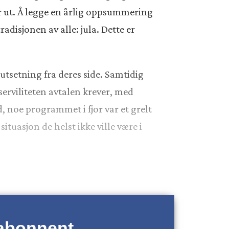
r ut. Å legge en årlig oppsummering
adisjonen av alle: jula. Dette er
utsetning fra deres side. Samtidig
serviliteten avtalen krever, med
d, noe programmet i fjor var et grelt
tuasjon de helst ikke ville være i
 abonnent