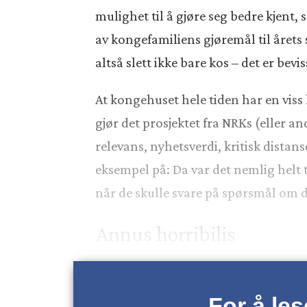
mulighet til å gjøre seg bedre kjen
av kongefamiliens gjøremål til årets s
altså slett ikke bare kos – det er be
At kongehuset hele tiden har en viss
gjør det prosjektet fra NRKs (eller a
relevans, nyhetsverdi, kritisk distan
eksempel på: Da var det nemlig helt t
når de skulle svare på spørsmål om d
Annus horribilis
For å le