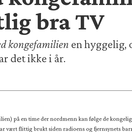
tlig bra TV
ed kongefamilien
en hyggelig,
r det ikke i år.
milien) på en time der nordmenn kan følge de kongeli
r vært flittig brukt siden radioens og fjernsynets ba