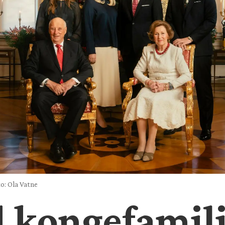
o: Ola Vatne
 kongefamil