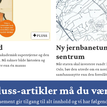
PLUSS
d
Ny jernbanetun
sentrum
il akademisk superstjerne og den
. Nå rakner både historien og
Når staten skal investere rundt 
mer enn én manns
Oslo, bør den utrede om en nord
samfunnsnytte enn den foreslåt
pluss-artikler må du v
ement gir tilgang til alt innhold og vi har følgen