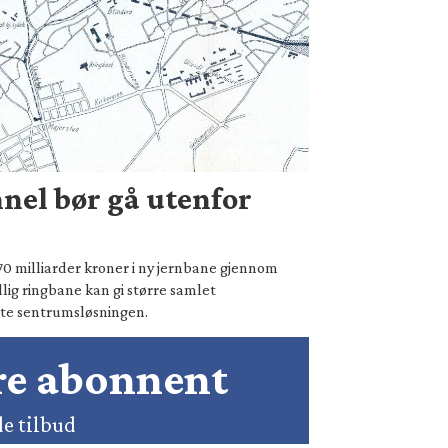
nel bør gå utenfor
70 milliarder kroner i ny jernbane gjennom
lig ringbane kan gi større samlet
te sentrumsløsningen.
ære abonnent
de tilbud