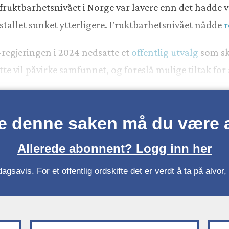
ruktbarhetsnivået i Norge var lavere enn det hadde væ
stallet sunket ytterligere. Fruktbarhetsnivået nådde
r
-regjeringen i 2024 nedsatte et
offentlig utvalg
som ska
te vil påvirke samfunnet, og foreslå mulige tiltak for
se denne saken må du være
Allerede abonnent? Logg inn her
gsavis. For et offentlig ordskifte det er verdt å ta på alvo