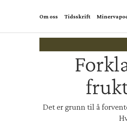
Om oss
Tidsskrift
Minervapo
Forkl
fruk
Det er grunn til å forvent
Hv