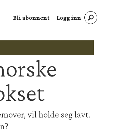
Bli abonnent
Logg inn
norske
okset
emover, vil holde seg lavt.
en?