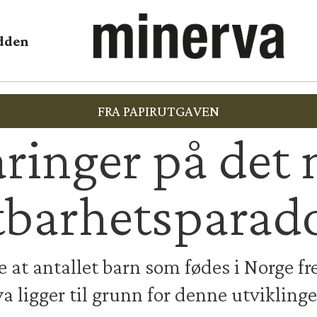
dden
FRA PAPIRUTGAVEN
aringer på det 
tbarhetsparad
e at antallet barn som fødes i Norge fr
a ligger til grunn for denne utvikling