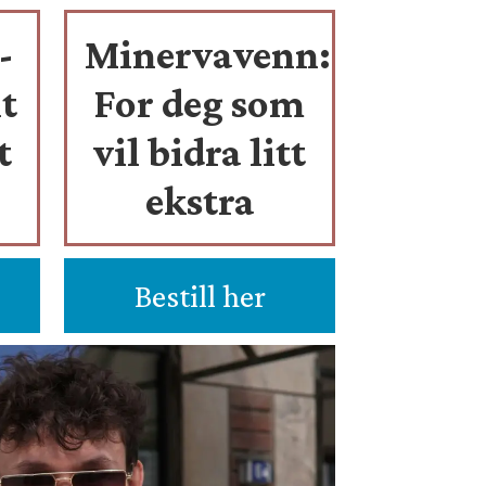
-
Minervavenn:
t
For deg som
t
vil bidra litt
ekstra
Bestill her