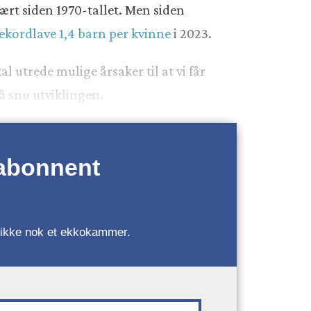
rt siden 1970-tallet. Men siden
ekordlave 1,4 barn per kvinne
i 2023.
l utrede mulige årsaker til at vi får
 å snu utviklingen.
 abonnent
r, ikke nok et ekkokammer.