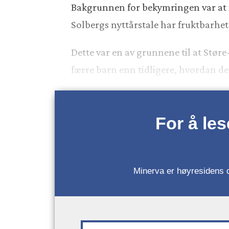
Bakgrunnen for bekymringen var at f
Solbergs nyttårstale har fruktbarhet
Dette var en av grunnene til at Støre
færre barn enn tidligere, hvordan det
For å le
Minerva er høyresidens da