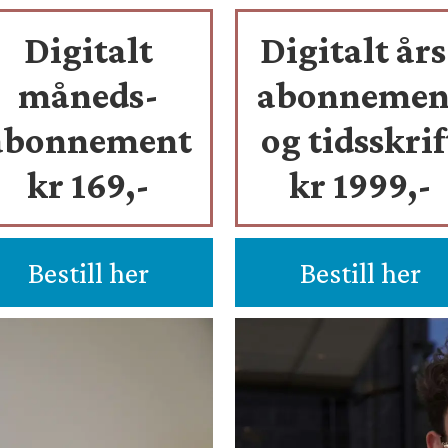
Digitalt
Digitalt års
måneds-
abonnemen
abonnement
og tidsskrif
kr 169,-
kr 1999,-
Bestill her
Bestill her