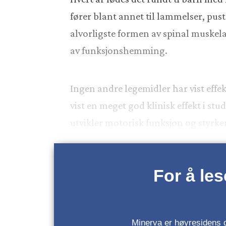
fører blant annet til lammelser, pu
alvorligste formen av spinal muskela
av funksjonshemming.
Ingen andre legemidler har vist effe
vist en meget god klinisk effekt i st
utvikler motorisk funksjon og styrk
For å le
Minerva er høyresidens da