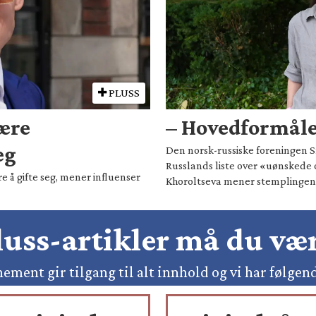
PLUSS
være
– Hovedformålet
eg
Den norsk-russiske foreningen Sm
Russlands liste over «uønskede 
e å gifte seg, mener influenser
Khoroltseva mener stemplingen h
pluss-artikler må du v
ement gir tilgang til alt innhold og vi har følgen