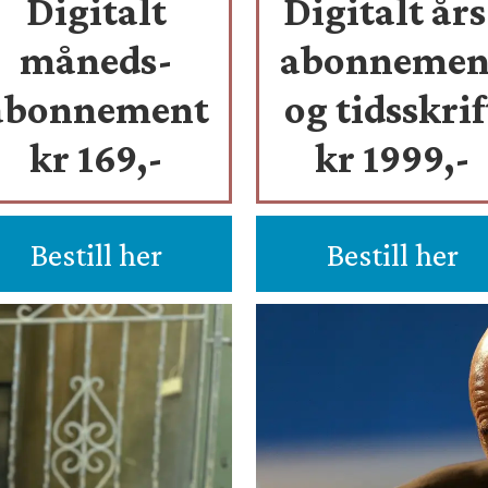
Digitalt
Digitalt års
måneds-
abonnemen
abonnement
og tidsskrif
kr 169,-
kr 1999,-
Bestill her
Bestill her