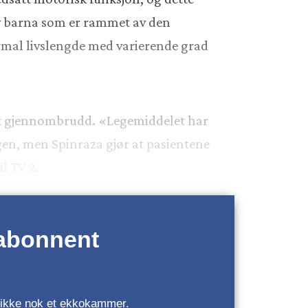
av barna som er rammet av den
ormal livslengde med varierende grad
tort gjennombrudd. «Legemiddelet har
ngen, men Spinraza gjør at pasientene
il TV 2
.
 abonnent
r, ikke nok et ekkokammer.