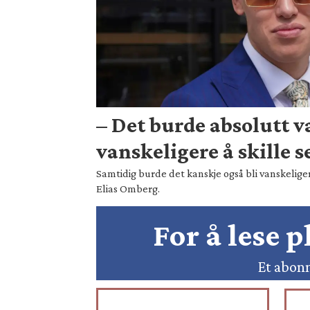
– Det burde absolutt 
vanskeligere å skille s
Samtidig burde det kanskje også bli vanskeliger
Elias Omberg.
For å lese 
Et abonn