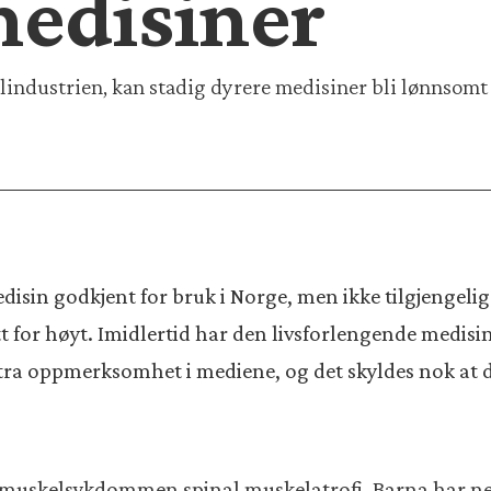
medisiner
lindustrien, kan stadig dyrere medisiner bli lønnsomt
sin godkjent for bruk i Norge, men ikke tilgjengelig f
 for høyt. Imidlertid har den livsforlengende medisin
tra oppmerksomhet i mediene, og det skyldes nok at d
d muskelsykdommen spinal muskelatrofi. Barna har ne