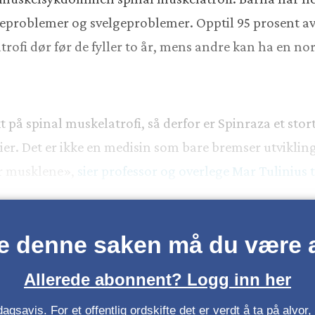
steproblemer og svelgeproblemer. Opptil 95 prosent 
trofi dør før de fyller to år, mens andre kan ha en n
kt på spinal muskelatrofi, så derfor er Spinraza et s
udier. Det er ikke en medisin som bare bremser utvikli
er musklene»,
sier professor og overlege Mar Tulinius t
se denne saken må du være
Allerede abonnent? Logg inn her
gsavis. For et offentlig ordskifte det er verdt å ta på alvo