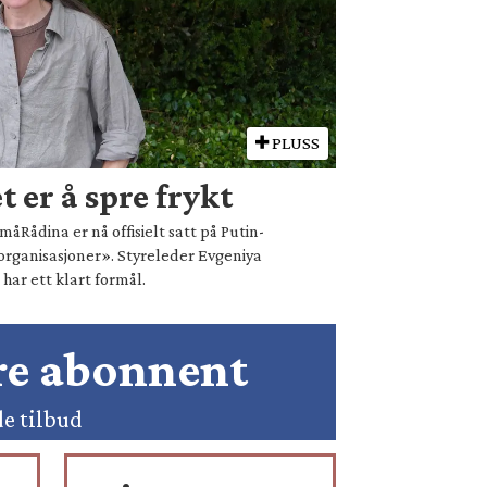
PLUSS
 er å spre frykt
åRådina er nå offisielt satt på Putin-
organisasjoner». Styreleder Evgeniya
ar ett klart formål.
ære abonnent
de tilbud