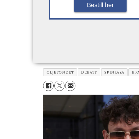
Bestill her
OLJEFONDET
DEBATT
SPINRAZA
BI