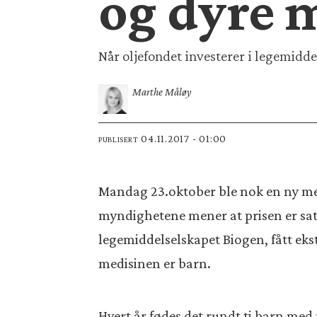
og dyre 
Når oljefondet investerer i legemidde
Marthe Måløy
04.11.2017 - 01:00
PUBLISERT
Mandag 23.oktober ble nok en ny medi
myndighetene mener at prisen er satt
legemiddelselskapet Biogen, fått eks
medisinen er barn.
Hvert år fødes det rundt ti barn me