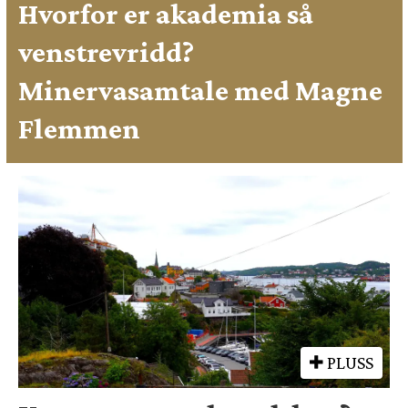
Hvorfor er akademia så
venstrevridd?
Minervasamtale med Magne
Flemmen
PLUSS