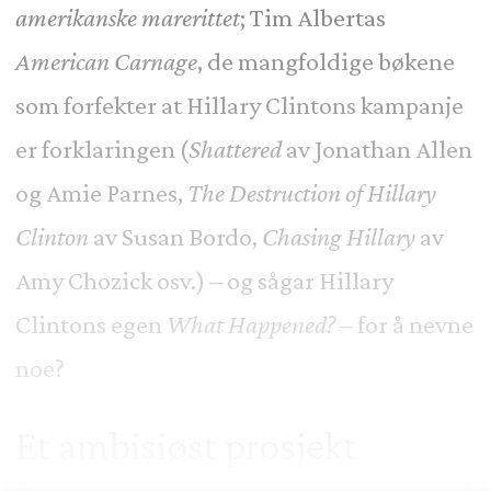
amerikanske marerittet
; Tim Albertas
American Carnage
, de mangfoldige bøkene
som forfekter at Hillary Clintons kampanje
er forklaringen (
Shattered
av Jonathan Allen
og Amie Parnes,
The Destruction of Hillary
Clinton
av Susan Bordo,
Chasing Hillary
av
Amy Chozick osv.) – og sågar Hillary
Clintons egen
What Happened?
– for å nevne
noe?
Et ambisiøst prosjekt