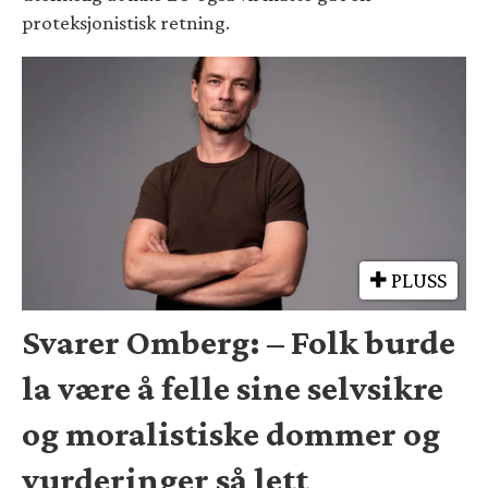
proteksjonistisk retning.
PLUSS
Svarer Omberg: – Folk burde
la være å felle sine selvsikre
og moralistiske dommer og
vurderinger så lett