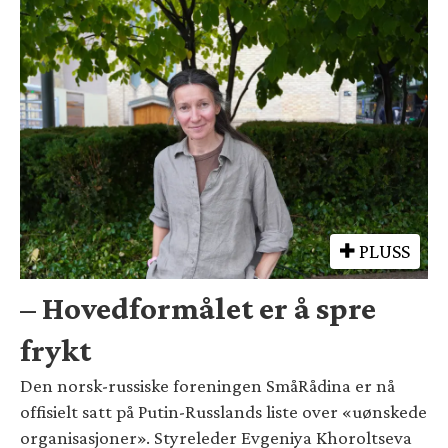
PLUSS
– Hovedformålet er å spre
frykt
Den norsk-russiske foreningen SmåRådina er nå
offisielt satt på Putin-Russlands liste over «uønskede
organisasjoner». Styreleder Evgeniya Khoroltseva