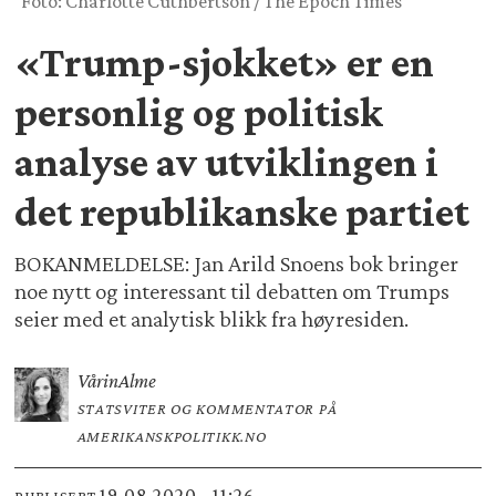
Foto: Charlotte Cuthbertson / The Epoch Times
«Trump-sjokket» er en
personlig og politisk
analyse av utviklingen i
det republikanske partiet
BOKANMELDELSE: Jan Arild Snoens bok bringer
noe nytt og interessant til debatten om Trumps
seier med et analytisk blikk fra høyresiden.
Vårin
Alme
STATSVITER OG KOMMENTATOR PÅ
AMERIKANSKPOLITIKK.NO
19.08.2020 - 11:26
PUBLISERT