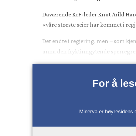
Daværende KrF-leder Knut Arild Hareid
«våre største seier har kommet i reg
Det endte i regjering, men – som kje
unna den fryktinngytende sperregre
For å le
Minerva er høyresidens da