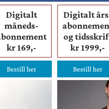
Digitalt
Digitalt års
måneds-
abonnemen
abonnement
og tidsskrif
kr 169,-
kr 1999,-
Bestill her
Bestill her