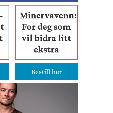
-
Minervavenn:
t
For deg som
t
vil bidra litt
ekstra
Bestill her