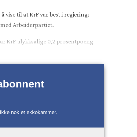
ise til at KrF var best i regjering:
 med Arbeiderpartiet.
 var KrF ulykksalige 0,2 prosentpoeng
 abonnent
r, ikke nok et ekkokammer.