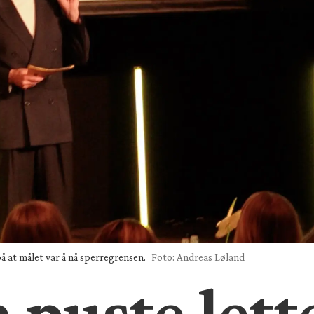
å at målet var å nå sperregrensen.
Foto: Andreas Løland
 puste lett