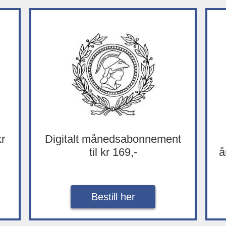
kr
Digitalt månedsabonnement
til kr 169,-
å
Bestill her