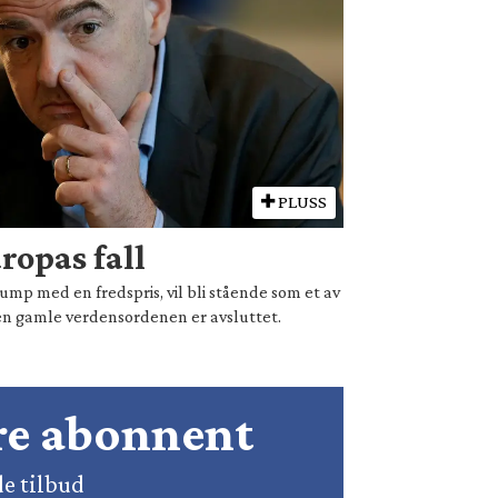
PLUSS
ropas fall
mp med en fredspris, vil bli stående som et av
en gamle verdensordenen er avsluttet.
ære abonnent
de tilbud