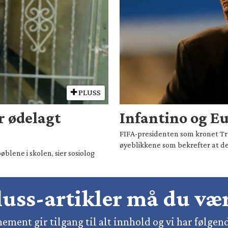
PLUSS
r ødelagt
Infantino og Eu
FIFA-presidenten som kronet Tru
øyeblikkene som bekrefter at d
øblene i skolen, sier sosiolog
pluss-artikler må du v
ement gir tilgang til alt innhold og vi har følgen