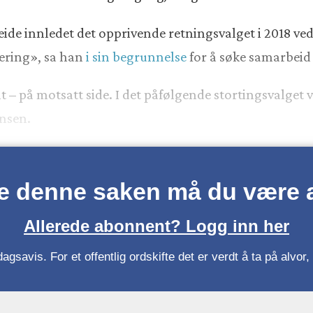
e innledet det opprivende retningsvalget i 2018 ved å v
jering», sa han
i sin begrunnelse
for å søke samarbeid
nt – på motsatt side. I det påfølgende stortingsvalget
nsen.
se denne saken må du være
Allerede abonnent? Logg inn her
gsavis. For et offentlig ordskifte det er verdt å ta på alvo