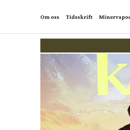
Om oss
Tidsskrift
Minervapo