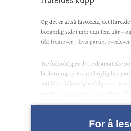
Og det er altså historisk, det Hareide
borgerlig side i mer enn fem tiår – o
tiår fremover – hvis partiet overlever
Tre forhold gjør dette dramatiske poli
beslutningen. Frem til nylig har par
sett ikke-folkevalgte rådgivere synes
Land tirsdag presterer å trekke en lin
For å le