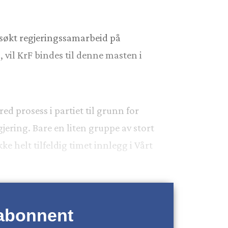
ar søkt regjeringssamarbeid på
 vil KrF bindes til denne masten i
ed prosess i partiet til grunn for
jering. Bare en liten gruppe av stort
e helt tilfeldig timet innlegg i Vårt
 abonnent