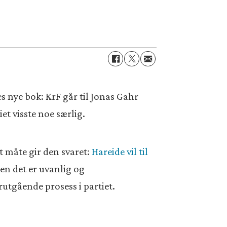
es nye bok: KrF går til Jonas Gahr
et visste noe særlig.
t måte gir den svaret:
Hareide vil til
 Men det er uvanlig og
utgående prosess i partiet.