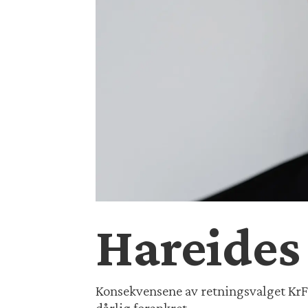
Hareides
Konsekvensene av retningsvalget KrF s
dårlig forankret.