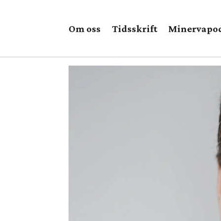
Om oss
Tidsskrift
Minervapo