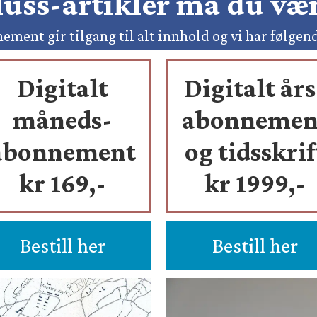
pluss-artikler må du v
ement gir tilgang til alt innhold og vi har følgen
Digitalt
Digitalt års
måneds-
abonnemen
abonnement
og tidsskrif
kr 169,-
kr 1999,-
Bestill her
Bestill her