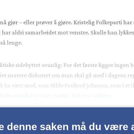
 nå gjør – eller prøver å gjøre. Kristelig Folkeparti h
g har aldri samarbeidet mot venstre. Skulle han lykkes,
 så lenge.
tiske sidebyttet uvanlig: For det første ligger ingen br
tiet snarere diskutert om man skal gå med i dagens reg
 å ha vært med, som Hilde Frafjord Johnson, som i et ikk
je fra
etnisk hat i Sør-Sudan til Erna Solberg
.
se denne saken må du være