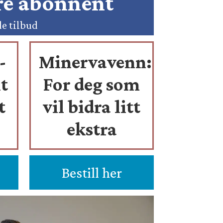
ære abonnent
de tilbud
-
Minervavenn:
t
For deg som
t
vil bidra litt
ekstra
Bestill her