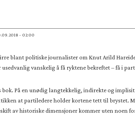
0.09.2018 - 02:00
irre blant politiske journalister om Knut Arild Hareid
usedvanlig vanskelig å få ryktene bekreftet – få i parti
 bok. På en unødig langtekkelig, indirekte og implisit
litikken at partiledere holder kortene tett til brystet.
skift av historiske dimensjoner kommer uten noen for