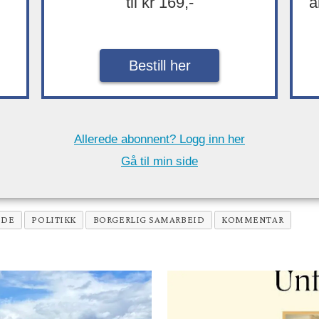
til kr 169,-
å
Bestill her
Allerede abonnent? Logg inn her
Gå til min side
IDE
POLITIKK
BORGERLIG SAMARBEID
KOMMENTAR