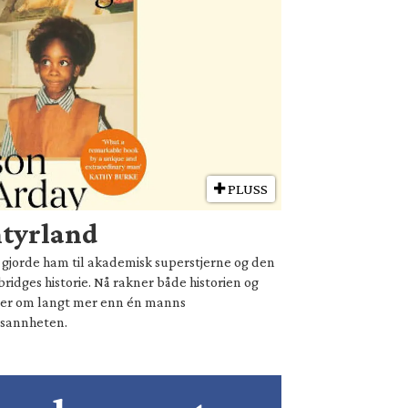
PLUSS
ntyrland
ie gjorde ham til akademisk superstjerne og den
ridges historie. Nå rakner både historien og
ler om langt mer enn én manns
sannheten.