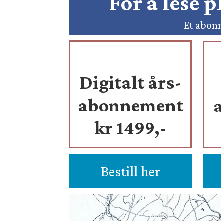
For å lese 
Et abonn
Digitalt års-
abonnement
kr 1499,-
Bestill her