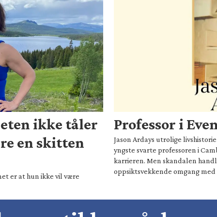
eten ikke tåler
Professor i Eve
are en skitten
Jason Ardays utrolige livshistor
yngste svarte professoren i Camb
karrieren. Men skandalen hand
oppsiktsvekkende omgang med 
t er at hun ikke vil være