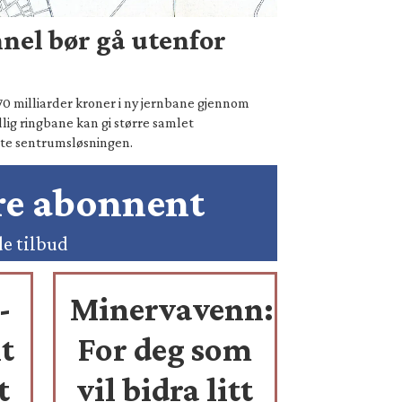
nel bør gå utenfor
70 milliarder kroner i ny jernbane gjennom
lig ringbane kan gi større samlet
te sentrumsløsningen.
ære abonnent
de tilbud
-
Minervavenn:
t
For deg som
t
vil bidra litt