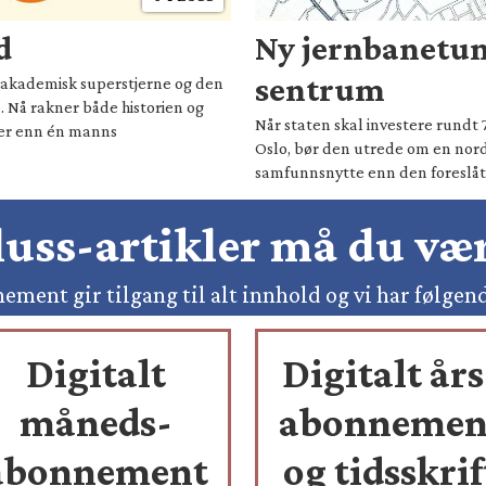
d
Ny jernbanetun
sentrum
il akademisk superstjerne og den
. Nå rakner både historien og
Når staten skal investere rundt 
mer enn én manns
Oslo, bør den utrede om en nord
samfunnsnytte enn den foreslåt
pluss-artikler må du v
ement gir tilgang til alt innhold og vi har følgen
Digitalt
Digitalt års
måneds-
abonnemen
abonnement
og tidsskrif