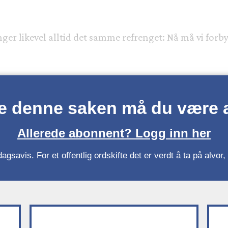
er likevel alltid det samme refrenget: Nå må vi for
se denne saken må du være
Allerede abonnent? Logg inn her
gsavis. For et offentlig ordskifte det er verdt å ta på alvo