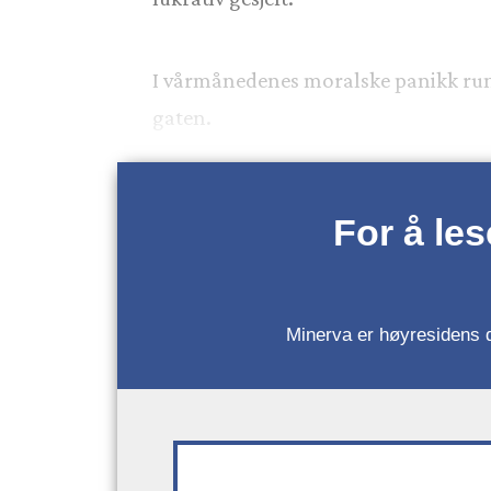
I vårmånedenes moralske panikk rung
gaten.
For å le
Minerva er høyresidens da