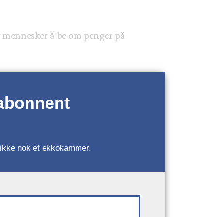
by mennesker å be om penger på
 abonnent
r, ikke nok et ekkokammer.