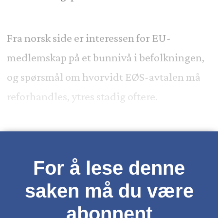
Fra norsk side er interessen for EU-
medlemskap på et bunnivå i befolkningen,
og spørsmål om hvorvidt EØS-avtalen må
reforhandles, ytres stadig oftere.
For å lese denne
saken må du være
abonnent