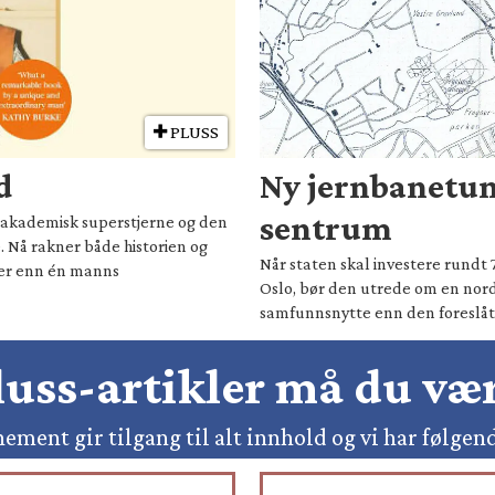
PLUSS
d
Ny jernbanetun
sentrum
il akademisk superstjerne og den
. Nå rakner både historien og
Når staten skal investere rundt 
mer enn én manns
Oslo, bør den utrede om en nord
samfunnsnytte enn den foreslåt
pluss-artikler må du v
ement gir tilgang til alt innhold og vi har følgen