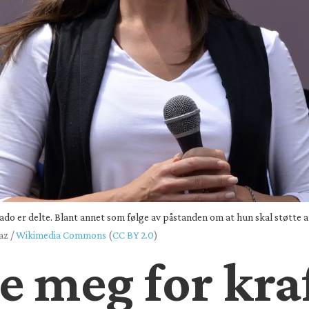
do er delte. Blant annet som følge av påstanden om at hun skal støtte a
az /
Wikimedia Commons
(
CC BY 2.0
)
te meg for kra