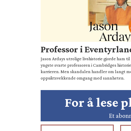
Professor i Eventyrlan
Jason Ardays utrolige livshistorie gjorde ham t
yngste svarte professoren i Cambridges historie
karrieren. Men skandalen handler om langt 
oppsiktsvekkende omgang med sannheten.
For å lese 
Et abonn