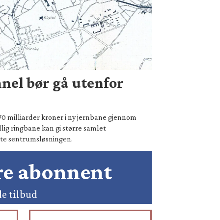
nel bør gå utenfor
70 milliarder kroner i ny jernbane gjennom
lig ringbane kan gi større samlet
te sentrumsløsningen.
ære abonnent
de tilbud