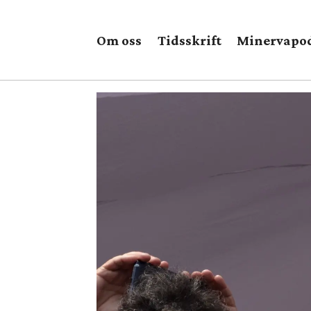
Om oss
Tidsskrift
Minervapo