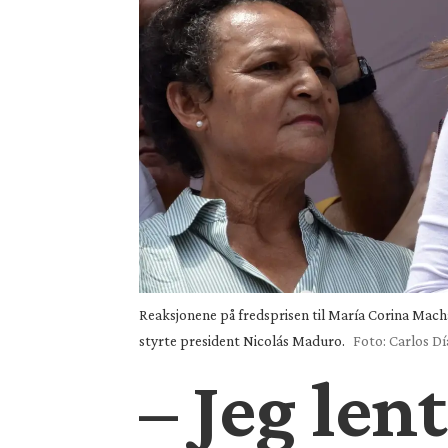
Reaksjonene på fredsprisen til María Corina Macha
styrte president Nicolás Maduro.
Foto: Carlos Dí
– Jeg len