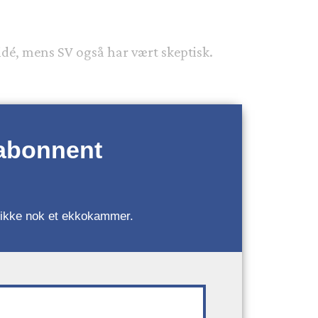
 idé, mens SV også har vært skeptisk.
 abonnent
r, ikke nok et ekkokammer.