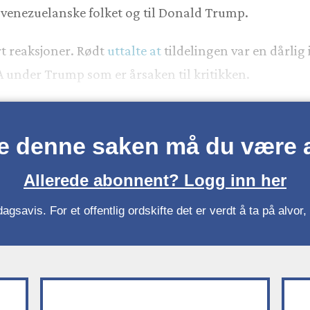
t venezuelanske folket og til Donald Trump.
t reaksjoner. Rødt
uttalte at
tildelingen var en dårlig
A under Trump som er årsaken til kritikken.
se denne saken må du være
Allerede abonnent? Logg inn her
gsavis. For et offentlig ordskifte det er verdt å ta på alvo