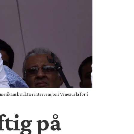
merikansk militær intervensjon i Venezuela for å
ftig på