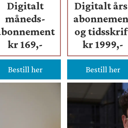
Digitalt
Digitalt års
måneds-
abonnemen
abonnement
og tidsskrif
kr 169,-
kr 1999,-
Bestill her
Bestill her