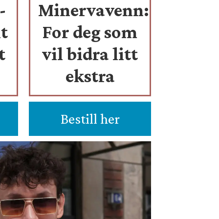
-
Minervavenn:
t
For deg som
t
vil bidra litt
ekstra
Bestill her