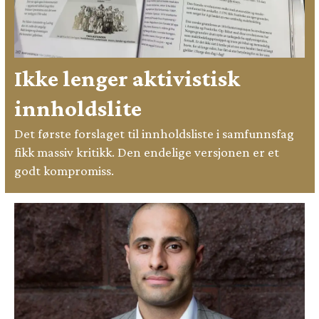
Ikke lenger aktivistisk
innholdslite
Det første forslaget til innholdsliste i samfunnsfag
fikk massiv kritikk. Den endelige versjonen er et
godt kompromiss.