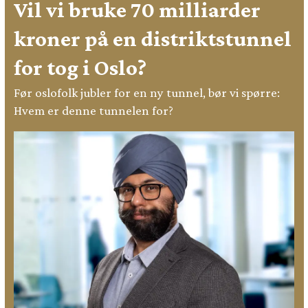
Vil vi bruke 70 milliarder
kroner på en distriktstunnel
for tog i Oslo?
Før oslofolk jubler for en ny tunnel, bør vi spørre:
Hvem er denne tunnelen for?