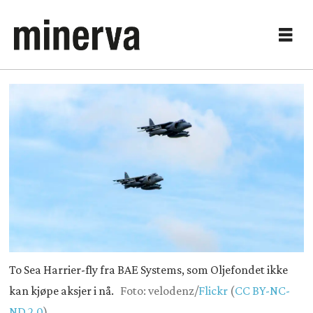
To Sea Harrier-fly fra BAE Systems, som Oljefondet ikke
kan kjøpe aksjer i nå.
Foto: velodenz/
Flickr
(
CC BY-NC-
ND 2.0
)