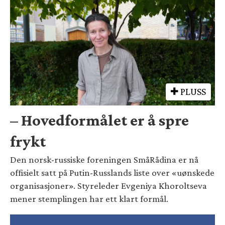
PLUSS
– Hovedformålet er å spre
frykt
Den norsk-russiske foreningen SmåRådina er nå
offisielt satt på Putin-Russlands liste over «uønskede
organisasjoner». Styreleder Evgeniya Khoroltseva
mener stemplingen har ett klart formål.