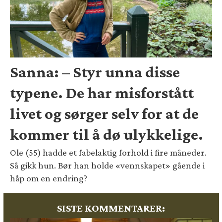
Sanna: – Styr unna disse
typene. De har misforstått
livet og sørger selv for at de
kommer til å dø ulykkelige.
Ole (55) hadde et fabelaktig forhold i fire måneder.
Så gikk hun. Bør han holde «vennskapet» gående i
håp om en endring?
SISTE KOMMENTARER: