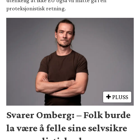
utenkelig at ikke EU også vil måtte gå i en
proteksjonistisk retning.
PLUSS
Svarer Omberg: – Folk burde
la være å felle sine selvsikre