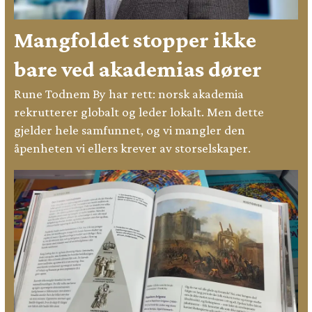
Mangfoldet stopper ikke
bare ved akademias dører
Rune Todnem By har rett: norsk akademia
rekrutterer globalt og leder lokalt. Men dette
gjelder hele samfunnet, og vi mangler den
åpenheten vi ellers krever av storselskaper.