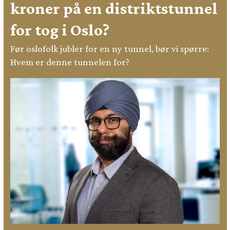
kroner på en distriktstunnel
for tog i Oslo?
Før oslofolk jubler for en ny tunnel, bør vi spørre:
Hvem er denne tunnelen for?