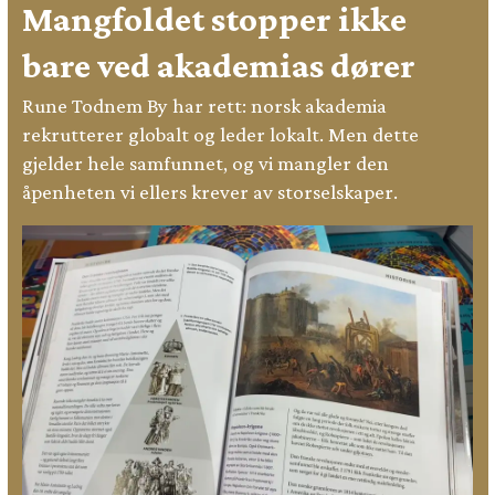
Mangfoldet stopper ikke
bare ved akademias dører
Rune Todnem By har rett: norsk akademia
rekrutterer globalt og leder lokalt. Men dette
gjelder hele samfunnet, og vi mangler den
åpenheten vi ellers krever av storselskaper.