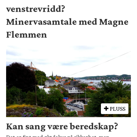
venstrevridd?
Minervasamtale med Magne
Flemmen
PLUSS
Kan sang være beredskap?
Det er fint med økt fokus på sikkerhet, men