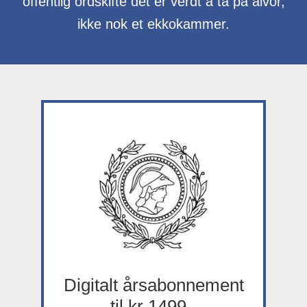
offentlig ordskifte det er verdt å ta på alvor,
ikke nok et ekkokammer.
Digitalt årsabonnement
til kr 1499,-