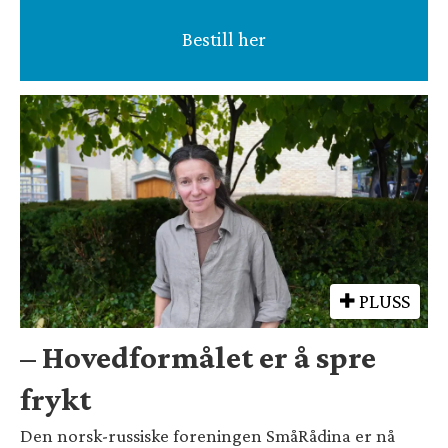
Bestill her
PLUSS
– Hovedformålet er å spre
frykt
Den norsk-russiske foreningen SmåRådina er nå