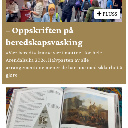
PLUSS
– Oppskriften på
beredskapsvasking
«Vær beredt» kunne vært mottoet for hele
Arendalsuka 2026. Halvparten av alle
arrangementene mener de har noe med sikkerhet å
gjøre.