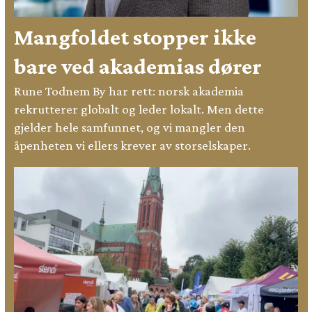
Mangfoldet stopper ikke
bare ved akademias dører
Rune Todnem By har rett: norsk akademia
rekrutterer globalt og leder lokalt. Men dette
gjelder hele samfunnet, og vi mangler den
åpenheten vi ellers krever av storselskaper.