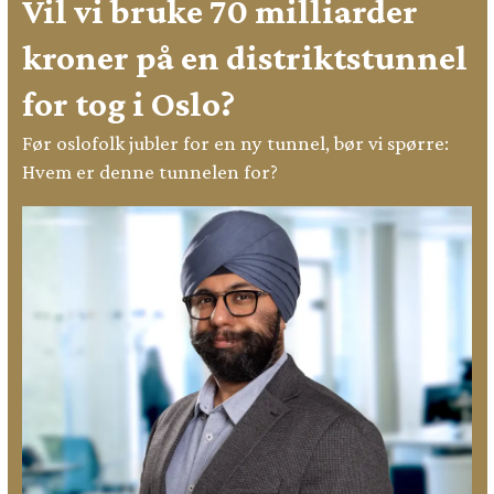
Vil vi bruke 70 milliarder
kroner på en distriktstunnel
for tog i Oslo?
Før oslofolk jubler for en ny tunnel, bør vi spørre:
Hvem er denne tunnelen for?