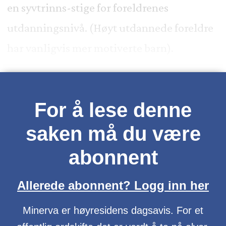
en syvtrinns-stige for foreldrenes
utdanningsnivå. (Høyt utdannede foreldre
har vanligvis mer motiverte barn).
For å lese denne
saken må du være
abonnent
Allerede abonnent? Logg inn her
Minerva er høyresidens dagsavis. For et