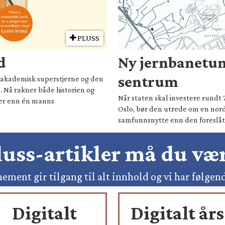
PLUSS
d
Ny jernbanetun
sentrum
il akademisk superstjerne og den
. Nå rakner både historien og
Når staten skal investere rundt 
mer enn én manns
Oslo, bør den utrede om en nord
samfunnsnytte enn den foreslåt
pluss-artikler må du v
ement gir tilgang til alt innhold og vi har følgen
Digitalt
Digitalt års