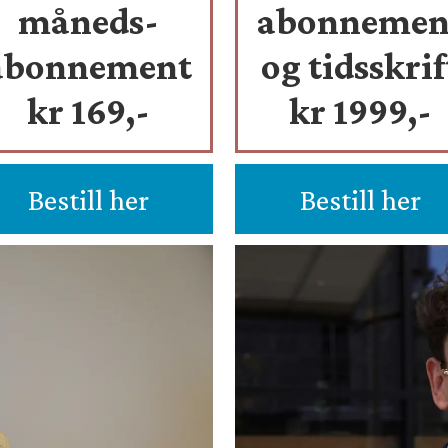
måneds-
abonnemen
abonnement
og tidsskrif
kr 169,-
kr 1999,-
Bestill her
Bestill her