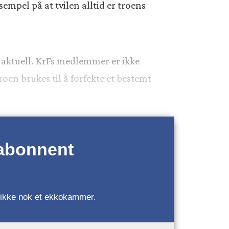
empel på at tvilen alltid er troens
 aktuell. KrFs medlemmer er ikke
roen brukes til å forfekte et bestemt
 abonnent
r, ikke nok et ekkokammer.