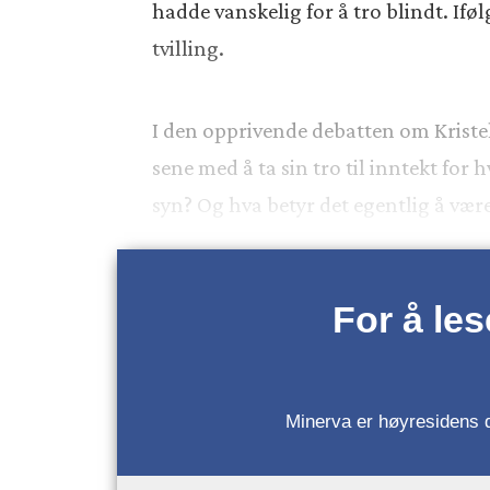
hadde vanskelig for å tro blindt. Ifø
tvilling.
I den opprivende debatten om Kriste
sene med å ta sin tro til inntekt for
syn? Og hva betyr det egentlig å væ
For å le
Minerva er høyresidens da