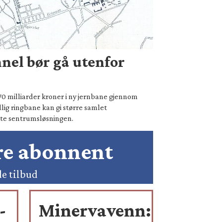
nel bør gå utenfor
70 milliarder kroner i ny jernbane gjennom
lig ringbane kan gi større samlet
te sentrumsløsningen.
ære abonnent
de tilbud
-
Minervavenn: