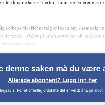
lge den kristne lære er derfor Thomas «Tvileren» et eks
lig Folkepartis skjebnevalg er læren om Thomas igjen
 hva de mener utfallet på landsmøtet bør bli. Men kan t
re kristendemokrat?
se denne saken må du være
Allerede abonnent? Logg inn her
gsavis. For et offentlig ordskifte det er verdt å ta på alvo