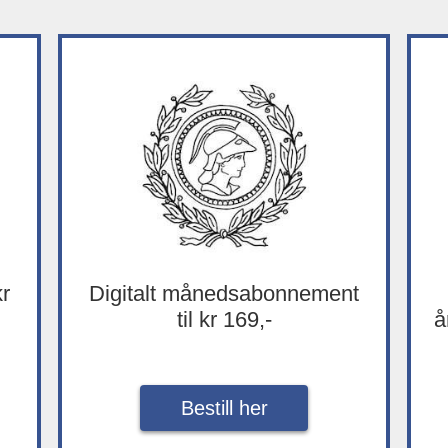
kr
Digitalt månedsabonnement
til kr 169,-
å
Bestill her