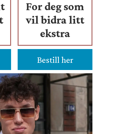
t
For deg som
t
vil bidra litt
ekstra
Bestill her